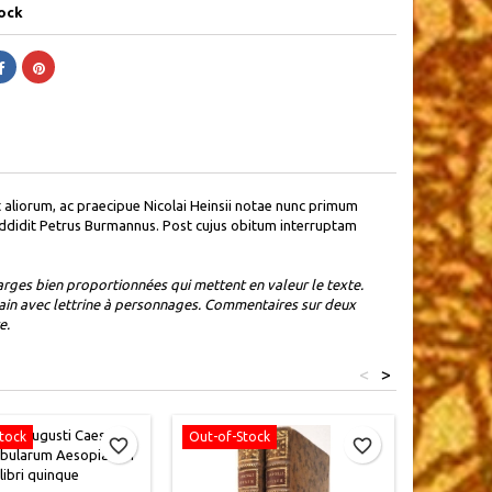
ock
i et aliorum, ac praecipue Nicolai Heinsii notae nunc primum
addidit Petrus Burmannus. Post cujus obitum interruptam
rges bien proportionnées qui mettent en valeur le texte.
main avec lettrine à personnages. Commentaires sur deux
e.
<
>
tock
Out-of-Stock
Out-of-S
favorite_border
favorite_border