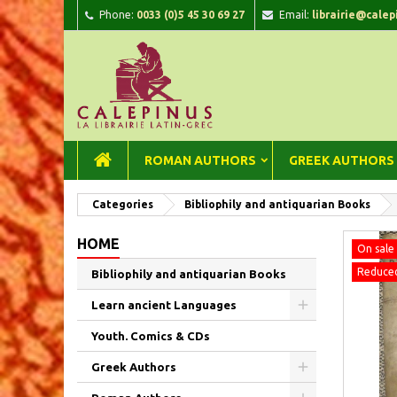
Phone:
0033 (0)5 45 30 69 27
Email:
librairie@calep
A
C
Si
add_circle_outline
You
Wi
ROMAN AUTHORS
GREEK AUTHORS
Categories
Bibliophily and antiquarian Books
HOME
On sale 
Reduced
Bibliophily and antiquarian Books
Learn ancient Languages
Youth. Comics & CDs
Greek Authors