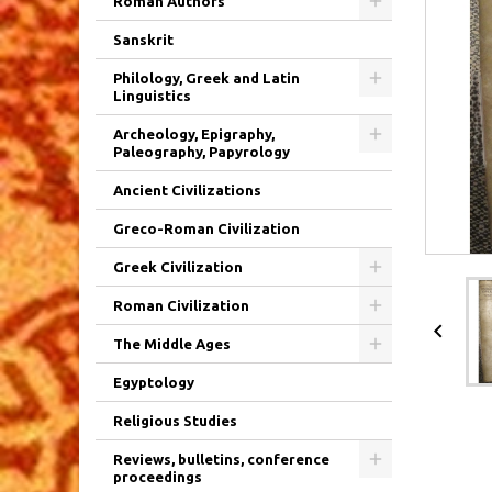
Roman Authors
Sanskrit
Philology, Greek and Latin
Linguistics
Archeology, Epigraphy,
Paleography, Papyrology
Ancient Civilizations
Greco-Roman Civilization
Greek Civilization
Roman Civilization

The Middle Ages
Egyptology
Religious Studies
Reviews, bulletins, conference
proceedings