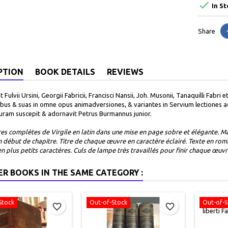

In St
Share
PTION
BOOK DETAILS
REVIEWS
t Fulvii Ursini, Georgii Fabricii, Francisci Nansii, Joh. Musonii, Tanaquilli Fabr
ibus & suas in omne opus animadversiones, & variantes in Servium lectiones 
curam suscepit & adornavit Petrus Burmannus junior .
es complètes de Virgile en latin dans une mise en page sobre et élégante. Ma
 début de chapitre. Titre de chaque œuvre en caractère éclairé. Texte en ro
n plus petits caractères. Culs de lampe très travaillés pour finir chaque œuvr
ER BOOKS IN THE SAME CATEGORY :
Stock
Out-of-Stock
Out-of-S
favorite_border
favorite_border