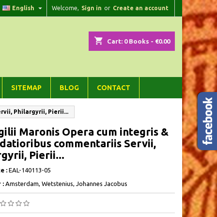

English
Welcome,
Sign in
or
Create an account
×
×
×
shopping_cart
Cart:
0
Books - €0.00
n
SITEMAP
BLOG
CONTACT
t
, Philargyrii, Pierii...
rgilii Maronis Opera cum integris &
atioribus commentariis Servii,
gyrii, Pierii...
e :
EAL-140113-05
 :
Amsterdam, Wetstenius, Johannes Jacobus