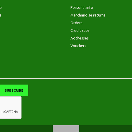
p
Personal info
s
Merchandise returns
Orders
Credit slips
Addresses
Vouchers