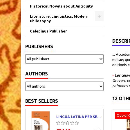
Historical Novels about Antiquity
Literature, Linguistics, Modern
Philosophy
Calepinus Publisher
DESCRI
PUBLISHERS
... Accedun
editae; qu
editionis 
AUTHORS
•
Les œuvr
Gravure en
colonnes e
12 OTH
BEST SELLERS
Out-of-
LINGUA LATINA PER SE ILLUSTRATA. PARS I : FAMILIA ROMANA