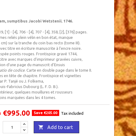
m, sumptibus Jacobi Wetstenii
,
1746.
19, [1] - [4], 706 - [4], 707 - [4], 358, [2], [376] pages.
es reliés plein vélin en bon état, manque
3 cm) sur la tranche du coin bas recto (tome III).
avec titre en écriture manuscrite à l'encre noire.
aspée points rouges. Frontispice gravé 1744,
titre avec marques d'imprimeur gravées cuivre,
ion d'une page du manuscrit d'Ensuis
atio de codice
. Carte en double page dans le tome II.
s en tête de chapitre. Frontispice et vignettes
r P. Tanjé ou J. Folkema,
uis-Fabricius Dubourg (L. F. D. B.).
ntérieur, quelques mouillures et rousseurs
oins marquées dans les 4 tomes.
€995.00
Save €205.00
0
Tax included

Add to cart