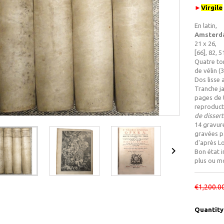
►
Virgile
En latin,
Amsterda
21 x 26,
[66], 82, 5
Quatre tom
de vélin (
Dos lisse 
Tranche j
pages de 
reproduct
de dissert
14 gravure
gravées pa
d'après Lo

Bon état i
plus ou m
€1,200.0
Quantity