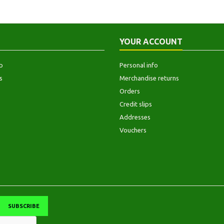
YOUR ACCOUNT
p
Personal info
s
Merchandise returns
Orders
Credit slips
Addresses
Vouchers