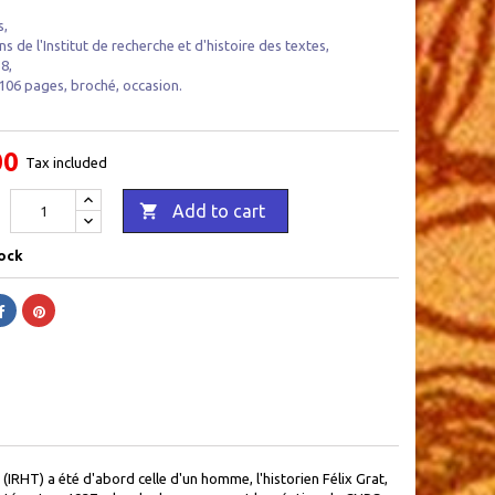
s,
ns de l'Institut de recherche et d'histoire des textes,
8,
 106 pages, broché, occasion .
00
Tax included

Add to cart
ock
es (IRHT) a été d'abord celle d'un homme, l'historien Félix Grat,