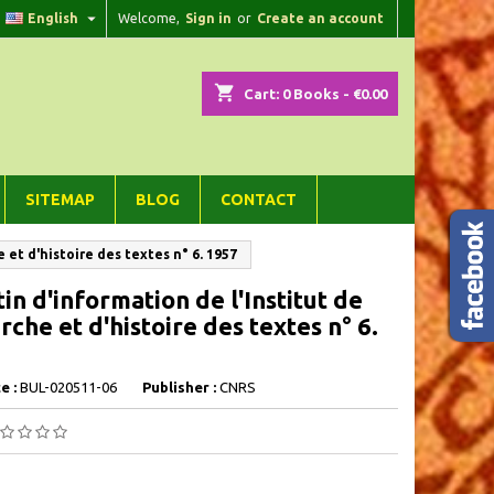

English
Welcome,
Sign in
or
Create an account
×
×
×
shopping_cart
Cart:
0
Books - €0.00
n
SITEMAP
BLOG
CONTACT
t
 et d'histoire des textes n° 6. 1957
tin d'information de l'Institut de
rche et d'histoire des textes n° 6.
e :
BUL-020511-06
Publisher :
CNRS