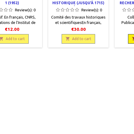
1 (1952)
HISTORIQUE (JUSQU'À 1715)
RECHER
DU COMITÉ DES TRAVAUX
DES TEXT
Review(s):
0
Review(s):
0
HISTORIQUES ET
if. En français , CNRS,
Comité des travaux historiques
Coll
SCIENTIFIQUES - ANNÉE 1902
tions de l'Institut de
et scientifiquesEn français,
Publica
che et d'histoire des
Ministère de l'Instruction
recherc
€12.00
€30.00
CNRS , 1953 , 16 x 25 , 80
civique et des Beaux Arts,
textes, 
 , broché , occasion .

Paris, Imprimerie nationale,

336 page
Add to cart
Add to cart
ture et dos fatigués.
1902, 16 x 25, 1 à 432 et 433 à
Bon ét
Non coupé .
634, broché, occasion. Bon état,
recto d
non coupé. Couverture usagée.
intérie