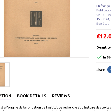
En françai
Publicatio
CNRS, 195
15,5 x 24,
Bon état.
€12.
Quantity

In St
Share
PTION
BOOK DETAILS
REVIEWS
est à l'origine de la fondation de l'Institut de recherche et d'histoire des text