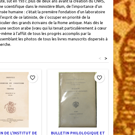
é, sut en 1937, plus de deux ans avant la création du CNRS,
he scientifique dans le ministère Blum, de l'importance d'un
ensée humaine : c'était la première fondation d'un laboratoire
'esprit de ce latiniste, de s'occuper en priorité de la
ticulier des grands écrivains de la Rome antique. Mais dès le
'une section arabe (vœu qui lui tenait particulièrement à cœur
ui-même à l'affût de tous les progrès accomplis par la
ssemblant les photos de tous les livres manuscrits dispersés à
herche.
<
>
favorite_border
favorite_border
N DE L'INSTITUT DE
BULLETIN PHILOLOGIQUE ET
BULLETI