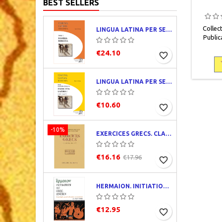
BEST SELLERS
Collect
LINGUA LATINA PER SE ILLUSTRATA. PARS I : FAMILIA ROMANA
Publica
recher
€24.10
favorite_border
textes , 
pages
Couver
LINGUA LATINA PER SE ILLUSTRATA. EXERCITIA LATINA I
€10.60
favorite_border
-10%
EXERCICES GRECS. CLASSE DE QUATRIÈME. TRADUCTIONS ET CORRIGÉS
€16.16
€17.96
favorite_border
HERMAION. INITIATION AU GREC ANCIEN. CORRIGÉS PARTIELS
€12.95
favorite_border