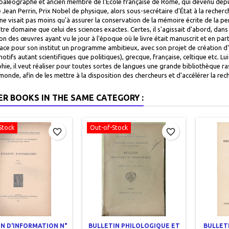
 paléographe et ancien membre de l'École française de Rome, qui devenu déput
 Jean Perrin, Prix Nobel de physique, alors sous-secrétaire d'État à la recherc
 ne visait pas moins qu'à assurer la conservation de la mémoire écrite de la p
re domaine que celui des sciences exactes. Certes, il s'agissait d'abord, dans l
on des œuvres ayant vu le jour à l'époque où le livre était manuscrit et en par
trace pour son institut un programme ambitieux, avec son projet de création d
otifs autant scientifiques que politiques), grecque, française, celtique etc. L
ie, il veut réaliser pour toutes sortes de langues une grande bibliothèque ra
 monde, afin de les mettre à la disposition des chercheurs et d'accélérer la rec
ER BOOKS IN THE SAME CATEGORY :
Stock
Out-of-Stock
favorite_border
favorite_border
N D'INFORMATION N°
BULLETIN PHILOLOGIQUE ET
BULLETI