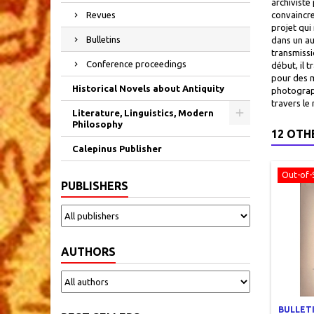
archiviste
Revues
convaincre
projet qui
Bulletins
dans un aut
transmissi
Conference proceedings
début, il 
pour des m
Historical Novels about Antiquity
photograph
travers le
Literature, Linguistics, Modern
Philosophy
12 OTH
Calepinus Publisher
Out-of-
PUBLISHERS
AUTHORS
BULLETI