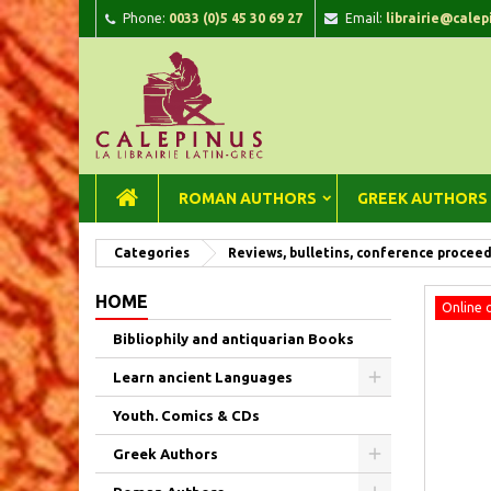
Phone:
0033 (0)5 45 30 69 27
Email:
librairie@calep
A
C
Si
add_circle_outline
You
Wi
ROMAN AUTHORS
GREEK AUTHORS
Categories
Reviews, bulletins, conference procee
HOME
Online 
Bibliophily and antiquarian Books
Learn ancient Languages
Youth. Comics & CDs
Greek Authors