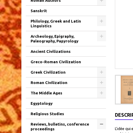
Roman Authors
Sanskrit
Philology, Greek and Latin
Linguistics
Archeology, Epigraphy,
Paleography, Papyrology
Ancient Civilizations
Greco-Roman Civilization
Greek Civilization
Roman Civilization
The Middle Ages
Egyptology
Religious Studies
DESCRI
Reviews, bulletins, conference
L'idée qui 
proceedings