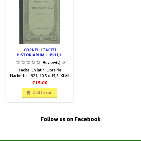
CORNELII TACITI
HISTORIARUM, LIBRI I, II
Review(s):
0
Tacite. En latin, Librairie
Hachette, 1921, 10,5 x 15,5, XLVII
+ 318 pages, relié, occasion.
€15.00
Reliure éditeur demi percaline
verte. Plats cartonnés beige avec

Add to cart
motifs décoratifs art déco. Très
bon état.
Follow us on Facebook