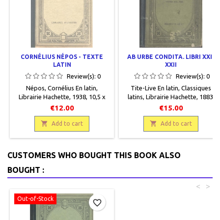
CORNÉLIUS NÉPOS - TEXTE
AB URBE CONDITA. LIBRI XXI-
LATIN
XXII
Review(s):
0
Review(s):
0
Népos, Cornélius En latin,
Tite-Live En latin , Classiques
Librairie Hachette, 1938, 10,5 x
latins, Librairie Hachette , 1883 ,
15,5, XII + 243 p., relié, ccasion.
10,5 x 15,5 , XXIV + 380 pages + 2
€12.00
€15.00
Reliure éditeur demi percaline
cartes , relié, occasion. Correct.
verte. Plats cartonnés beige avec

Reliure éditeur demi percaline

Add to cart
Add to cart
motifs décoratifs art déco. Très
verte. Plats cartonnés vert foncé
bon état.
avec motifs décoratifs art déco,
frottés ainsi que les bords des
CUSTOMERS WHO BOUGHT THIS BOOK ALSO
plats. Quelques taches au verso.
Bon état intérieur, des rousseurs
BOUGHT :
plus ou moins...
<
>
Out-of-Stock
favorite_border