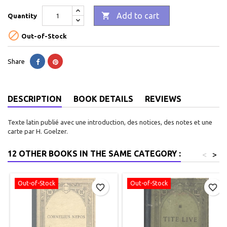

Add to cart
Quantity

Out-of-Stock
Share
DESCRIPTION
BOOK DETAILS
REVIEWS
Texte latin publié avec une introduction, des notices, des notes et une
carte par H. Goelzer.
12 OTHER BOOKS IN THE SAME CATEGORY :
<
>
Out-of-Stock
Out-of-Stock
favorite_border
favorite_border