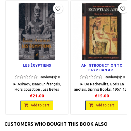
favorite_border
favorite_border
LES ÉGYPTIENS
AN INTRODUCTION TO
EGYPTIAN ART
Review(s):
0
Review(s):
0
► Asimov, Isaac En français,
► De Rachewiltz, Boris En
Hors collection , Les Belles
anglais, Spring Books, 1967, 13 x
Lettres, 2026, 12,5 x 19, 308
20, 256 pages, relié, occasion.Bon
€21.00
€15.00
pages dont 14 illustrations N&B.
état. Plein cartonné éditeur brun
4 cartes. Index,

foncé.Titre, auteur, éditeur

Add to cart
Add to cart
brochéNeuf.9782251456959
gravés or le long du
dos.Jaquette en bon état.
CUSTOMERS WHO BOUGHT THIS BOOK ALSO