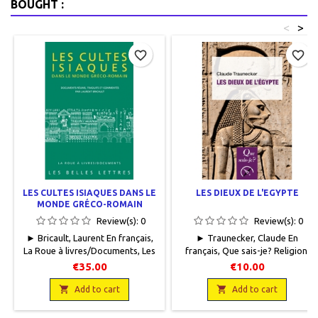
BOUGHT :
<
>
favorite_border
favorite_border
LES CULTES ISIAQUES DANS LE
LES DIEUX DE L'EGYPTE
MONDE GRÉCO-ROMAIN
Review(s):
0
Review(s):
0
► Bricault, Laurent En français,
► Traunecker, Claude En
La Roue à livres/Documents, Les
français, Que sais-je? Religion,
Belles Lettres, 2013, 13,5 x 21,
Presses universitaires de France,
€35.00
€10.00
575 pages, broché. Neuf.
2019, 11,5 x 17,6, 128 pages,
9782251339696

broché. Neuf. 9782130815822

Add to cart
Add to cart