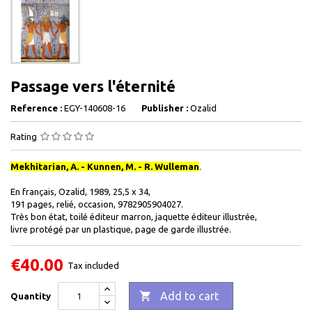
Passage vers l'éternité
Reference :
EGY-140608-16
Publisher :
Ozalid
Rating
Mekhitarian, A. - Kunnen, M. - R. Wulleman
.
En français, Ozalid, 1989, 25,5 x 34,
191 pages, relié, occasion, 9782905904027.
Très bon état, toilé éditeur marron, jaquette éditeur illustrée,
livre protégé par un plastique, page de garde illustrée.
€40.00
Tax included

Add to cart
Quantity