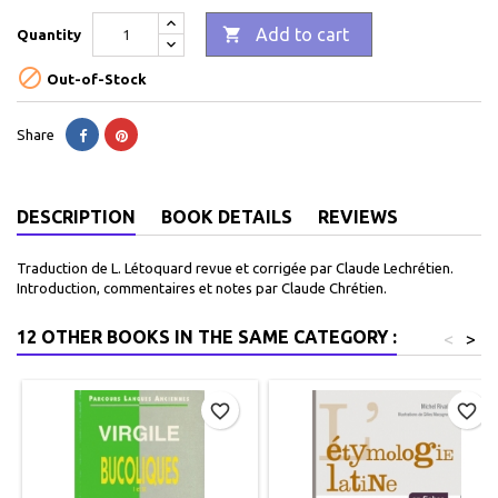

Add to cart
Quantity

Out-of-Stock
Share
DESCRIPTION
BOOK DETAILS
REVIEWS
Traduction de L. Létoquard revue et corrigée par Claude Lechrétien.
Introduction, commentaires et notes par Claude Chrétien.
12 OTHER BOOKS IN THE SAME CATEGORY :
<
>
favorite_border
favorite_border