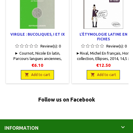
VIRGILE : BUCOLIQUES, I ET IX
L’ÉTYMOLOGIE LATINE EN
FICHES
Review(s):
0
Review(s):
0
► Cournot, Nicole En latin,
►Rival, Michel En français, Hors
Parcours langues anciennes,
collection, Ellipses, 2014, 14,5 x
Bertrand-Lacoste, 1994, 11 x 18,
21, 128 pages, broché. Neuf,
€6.10
€12.50
126 pages, broché. Neuf.
9782729886646.172 g.
9782735210336 Les autres titres


Add to cart
Add to cart
de la collection
Follow us on Facebook

INFORMATION