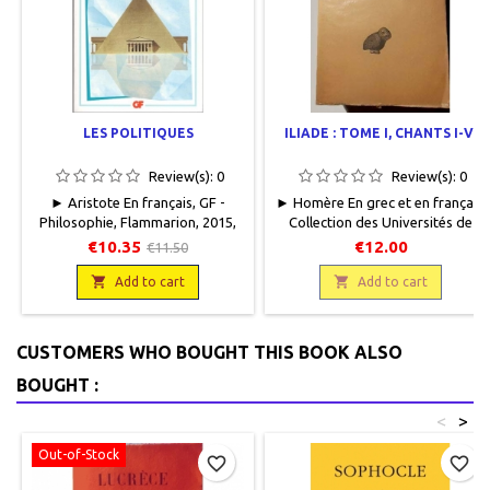
LES POLITIQUES
ILIADE : TOME I, CHANTS I-VI
Review(s):
0
Review(s):
0
► Aristote En français, GF -
► Homère En grec et en français,
Philosophie, Flammarion, 2015,
Collection des Universités de
11 x 18, 592 pages, broché. Neuf.
France, Les Belles Lettres, 1937,
€10.35
€12.00
€11.50
9782081358775Couverture
13 x 20, XXV + 172 pages,
marquée haut et bas au recto. Un

broché, occasion. Bon état, livre

Add to cart
Add to cart
coup en haut de couverture
protégé par du papier cristal,
verso. (commande mal emballée
mouillures sur le haut de
pour le transport).
l'ouvrage.
CUSTOMERS WHO BOUGHT THIS BOOK ALSO
BOUGHT :
<
>
Out-of-Stock
favorite_border
favorite_border