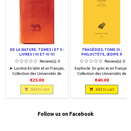
DE LA NATURE. TOMES I ET II :
TRAGÉDIES, TOME III :
LIVRES I-III ET IV-VI
PHILOCTÈTE, ŒDIPE À
COLONE
Review(s):
0
Review(s):
0
► Lucrèce En latin et en français,
Sophocle En grec et en français,
Collection des Universités de
Collection des Universités de
France, Les Belles Lettres, 1948,
France, Paris, Les Belles Lettres,
€25.00
€40.00
13 x 20, XXVII + 154 pages et 150
2013, 13 x 19, VIII + 152 pages,
pages, broché, occasion.Bon

broché. Neuf. 9782251003085

Add to cart
Add to cart
état. Non coupé. Protégé par du
papier cristal. Les 2 volumes.
Follow us on Facebook