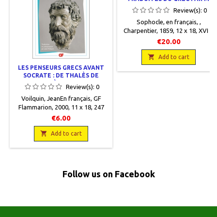
ARTAUD.
Review(s):
0
Sophocle, en français, ,
Charpentier, 1859, 12 x 18, XVI +
459 pages, reliéoccasion, Demi
€20.00
cuir brun, titre et filets gravés or
sur dos, petite partie de la coiffe

Add to cart
supérieure manquante, plats
LES PENSEURS GRECS AVANT
cartonnés un peu frottés sur les
SOCRATE : DE THALÈS DE
bords, pages de garde colorées,
MILET À PRODICOS
Review(s):
0
pages roussies.
Voilquin, JeanEn français, GF
Flammarion, 2000, 11 x 18, 247
pages, broché. Neuf,
€6.00
9782080700315

Add to cart
Follow us on Facebook