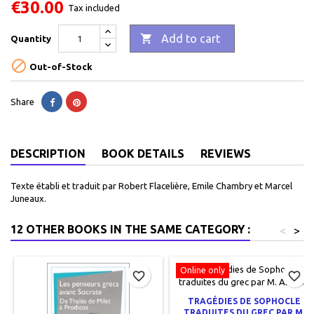
€30.00
Tax included

Add to cart
Quantity

Out-of-Stock
Share
DESCRIPTION
BOOK DETAILS
REVIEWS
Texte établi et traduit par Robert Flacelière, Emile Chambry et Marcel
Juneaux.
12 OTHER BOOKS IN THE SAME CATEGORY :
<
>
Online only
favorite_border
favorite_border
TRAGÉDIES DE SOPHOCLE
TRADUITES DU GREC PAR M.