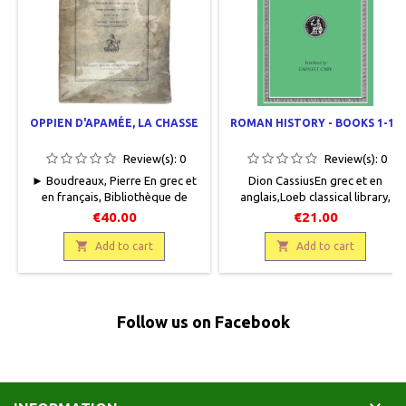
OPPIEN D'APAMÉE, LA CHASSE
ROMAN HISTORY - BOOKS 1-11
Review(s):
0
Review(s):
0
► Boudreaux, Pierre En grec et
Dion CassiusEn grec et en
en français, Bibliothèque de
anglais,Loeb classical library,
l'Ecole des hautes études -
Harvard University Press, 2006,
€40.00
€21.00
Sciences historiques et
11,5 x 17, XXX + 449 pages, relié.
philologiques - 172e fascicule,

Neuf, 9780674990364

Add to cart
Add to cart
Honoré Champion, 1908, 16,5 x
25, 150 pages, broché, occasion.
Bon état, non coupé, mouillures
sur la couverture, protégé par un
Follow us on Facebook
plastique .