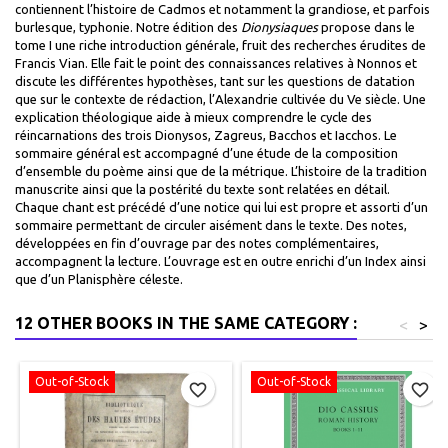
contiennent l’histoire de Cadmos et notamment la grandiose, et parfois
burlesque, typhonie. Notre édition des
Dionysiaques
propose dans le
tome I une riche introduction générale, fruit des recherches érudites de
Francis Vian. Elle fait le point des connaissances relatives à Nonnos et
discute les différentes hypothèses, tant sur les questions de datation
que sur le contexte de rédaction, l’Alexandrie cultivée du Ve siècle. Une
explication théologique aide à mieux comprendre le cycle des
réincarnations des trois Dionysos, Zagreus, Bacchos et Iacchos. Le
sommaire général est accompagné d’une étude de la composition
d’ensemble du poème ainsi que de la métrique. L’histoire de la tradition
manuscrite ainsi que la postérité du texte sont relatées en détail.
Chaque chant est précédé d’une notice qui lui est propre et assorti d’un
sommaire permettant de circuler aisément dans le texte. Des notes,
développées en fin d’ouvrage par des notes complémentaires,
accompagnent la lecture. L’ouvrage est en outre enrichi d’un Index ainsi
que d’un Planisphère céleste.
12 OTHER BOOKS IN THE SAME CATEGORY :
<
>
Out-of-Stock
Out-of-Stock
favorite_border
favorite_border