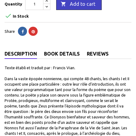

Add to cart
Quantity

In Stock
Share
DESCRIPTION
BOOK DETAILS
REVIEWS
Texte établi et traduit par : Francis Vian.
Dans la vaste épopée nonnienne, qui compte 48 chants, les chants I et II
occupent une place particulière : outre leur rôle d’introduction, ils ont
une valeur programmatique tant pour la forme du poème que pour son
contenu. Le poète y place son œuvre sous la figure emblématique de
Protée, prodigieux, multiforme et clairvoyant, comme le serait le
poème, tandis que Zeus présente l’épisode mythologique dont il va
être question : le père des dieux envoie son fils pour réconforter
l’humanité souffrante. Ce Dionysos bienfaiteur et sauveur des hommes,
est en bien des points proche d’un autre sauveur et rappelle que
Nonnos fut aussi l’auteur de la Paraphrase de la Vie de Saint Jean. Les
chants I et II, consacrés, après le prologue, à l’archéologie du dieu,