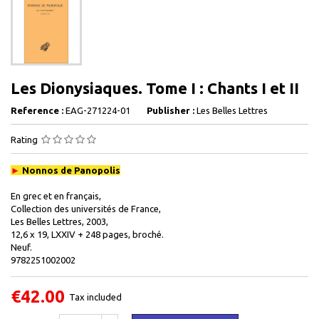
Les Dionysiaques. Tome I : Chants I et II
Reference :
EAG-271224-01
Publisher :
Les Belles Lettres
Rating
►
Nonnos de Panopolis
En grec et en français,
Collection des universités de France,
Les Belles Lettres, 2003,
12,6 x 19, LXXIV + 248 pages, broché.
Neuf.
9782251002002
€42.00
Tax included