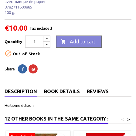
avec manque de papier.
9782711600885
100 g.
€10.00
Tax included

Add to cart
Quantity

Out-of-Stock
Share
DESCRIPTION
BOOK DETAILS
REVIEWS
Huitième édition.
12 OTHER BOOKS IN THE SAME CATEGORY :
<
>