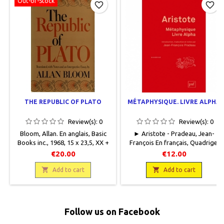
Out-of-Stock
favorite_border
favorite_border
THE REPUBLIC OF PLATO
MÉTAPHYSIQUE. LIVRE ALPHA
Review(s):
0
Review(s):
0
Bloom, Allan. En anglais, Basic
► Aristote - Pradeau, Jean-
Books inc., 1968, 15 x 23,5, XX +
François En français, Quadrige,
487 pages, broché, occasion. Bon
Presses Universitaires de France,
€20.00
€12.00
état.
2019, 12,5 x 19, 259 pages,

broché.Neuf.9782130820888

Add to cart
Add to cart
Follow us on Facebook