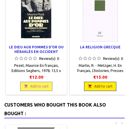
LE DIEU AUX POMMES D'OR OU
LA RELIGION GRECQUE
HÉRAKLÈS EN OCCIDENT
Review(s):
0
Review(s):
0
Pezet, Maurice En français,
Martin, R. - Metzger, H. En
Editions Seghers, 1978, 13,5 x
français, L'historien, Presses
20,5, 227 pages, broché,
universitaires de France, 1992, 13
€12.00
€15.00
occasion .Correct. Couverture
x 21, 208 pages, broché,
usagée. Bon état intérieur.

occasion, 9782130444718. Bon

Add to cart
Add to cart
état.
CUSTOMERS WHO BOUGHT THIS BOOK ALSO
BOUGHT :
<
>