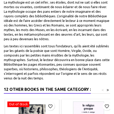
La mythologie est un ciel infini ; ses étoiles, dont nul ne sait si elles sont
mortes ou vivantes, continuent de nous éclairer et de nous faire rêver.
La mythologie occupe des pans entiers de notre imaginaire et des
rayons complets des bibliothèques. L’originalité de notre Bibliothèque
idéale est de faire accéder directement le lecteur à ce moment magique
où des hommes, les Grecs et les Romains, se sont appropriés leurs
mythes, les mots des Muses, en les écrivant, en les incarnant dans des
textes, en les métamorphosant en des œuvres d’art, les leurs, qui sont
peu à peu devenues les nôtres.
Les textes ici rassemblés sont tous fondateurs, qu’ils aient été sublimés
par les géants de la poésie que sont Homère, Virgile, Ovide, ou
composés par les petites mains érudites de la mythologie, les
mythographes. Surtout, le lecteur découvrira en bonne place dans cette
Bibliothèque les pages étonnantes, peu connues quoique souvent
superbes, où historiens, philosophes, théologiens de l’Antiquité,
s’interrogent et parfois répondent sur l’origine et le sens de ces récits
venus de la nuit des temps.
12 OTHER BOOKS IN THE SAME CATEGORY :
<
>
Out-of-Stock
favorite_border
favorite_border