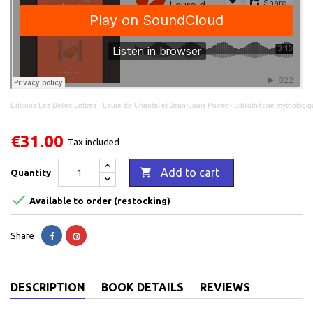
Éditions Les Belles Lettres
·
Laure de Chantal et Jean-Louis Poirier - Bibliothèque mythologiq
€31.00
Tax included

Add to cart
Quantity

Available to order (restocking)
Share
DESCRIPTION
BOOK DETAILS
REVIEWS