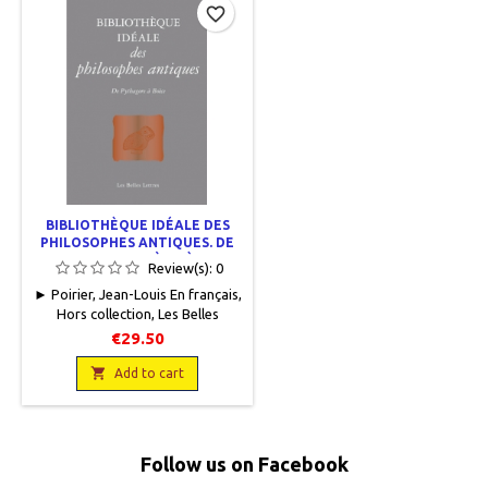
favorite_border
BIBLIOTHÈQUE IDÉALE DES
PHILOSOPHES ANTIQUES. DE
PYTHAGORE À BOÈCE
Review(s):
0
► Poirier, Jean-Louis En français,
Hors collection, Les Belles
Lettres, 2018, 12,5 x 19,4, 688
€29.50
pages, broché. Neuf.
9782251447360

Add to cart
Follow us on Facebook