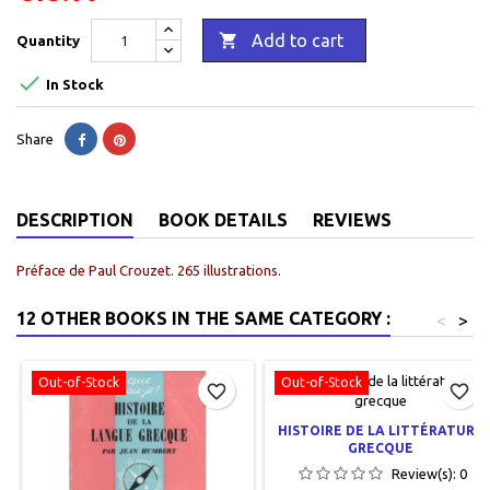

Add to cart
Quantity

In Stock
Share
DESCRIPTION
BOOK DETAILS
REVIEWS
Préface de Paul Crouzet. 265 illustrations.
12 OTHER BOOKS IN THE SAME CATEGORY :
<
>
Out-of-Stock
Out-of-Stock
favorite_border
favorite_border
HISTOIRE DE LA LITTÉRATURE
GRECQUE
Review(s):
0