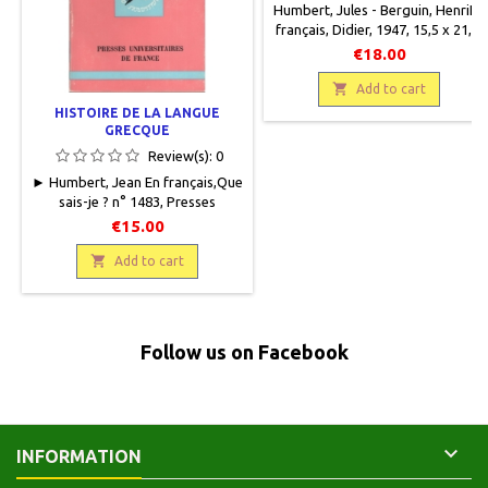
Humbert, Jules - Berguin, HenriEn
français, Didier, 1947, 15,5 x 21,5,
VIII + 485 pages, relié, occasion.
€18.00
Très bon état, demi toilé ocre,
plats cartonnés. Bords du papier

Add to cart
légèrement jauni.
HISTOIRE DE LA LANGUE
GRECQUE
Review(s):
0
► Humbert, Jean En français,Que
sais-je ? n° 1483, Presses
Universitaires de France, 1972, 11
€15.00
x 17,5, 126 pages, broché,
occasion. Bon état. Première

Add to cart
édition. Epuisé.
Follow us on Facebook

INFORMATION