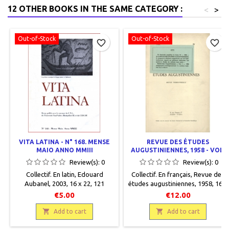
12 OTHER BOOKS IN THE SAME CATEGORY :
<
>
Out-of-Stock
Out-of-Stock
favorite_border
favorite_border
VITA LATINA - N° 168. MENSE
REVUE DES ÉTUDES
MAIO ANNO MMIII
AUGUSTINIENNES, 1958 - VOL.
IV, 4
Review(s):
0
Review(s):
0
Collectif. En latin, Edouard
Collectif. En français, Revue des
Aubanel, 2003, 16 x 22, 121
études augustiniennes, 1958, 16 x
pages, broché, occasion. Correct.
25, 90 pages, broché, occasion.
€5.00
€12.00
Bon état, non coupé.


Add to cart
Add to cart