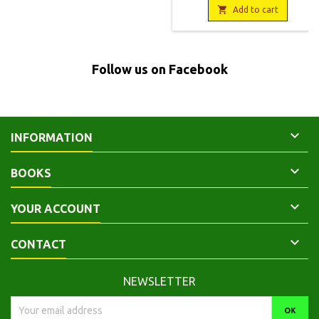

la couverture.
Add to cart
Follow us on Facebook

INFORMATION

BOOKS

YOUR ACCOUNT

CONTACT
NEWSLETTER