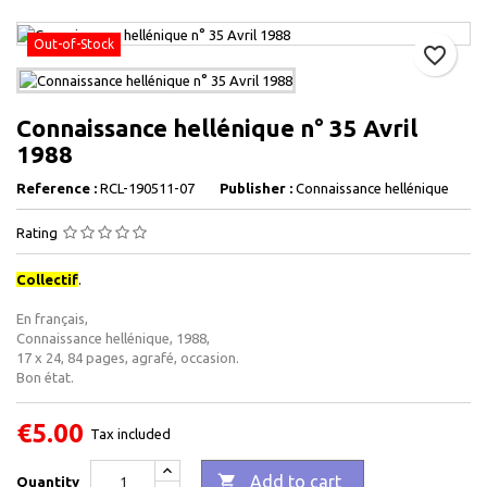
Out-of-Stock
favorite_border
Connaissance hellénique n° 35 Avril
1988
Reference :
RCL-190511-07
Publisher :
Connaissance hellénique
Rating
Collectif
.
En français,
Connaissance hellénique, 1988,
17 x 24, 84 pages, agrafé, occasion.
Bon état.
€5.00
Tax included

Add to cart
Quantity