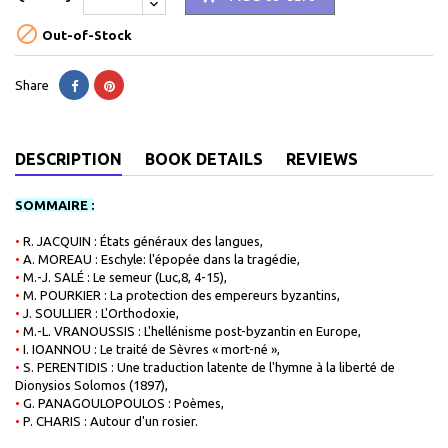

Out-of-Stock
Share
DESCRIPTION
BOOK DETAILS
REVIEWS
SOMMAIRE :
•
R. JACQUIN : États généraux des langues,
•
A. MOREAU : Eschyle: l'épopée dans la tragédie
,
•
M.-J. SALÉ : Le semeur (Luc,8, 4-15),
•
M. POURKIER : La protection des empereurs byzantins,
•
J. SOULLIER : L'Orthodoxie
,
•
M.-L. VRANOUSSIS : L'hellénisme post-byzantin en Europe
,
•
I. IOANNOU : Le traité de Sèvres « mort-né »
,
•
S. PERENTIDIS : Une traduction latente de l'hymne à la liberté de
Dionysios Solomos (1897),
•
G. PANAGOULOPOULOS : Poèmes,
•
P. CHARIS : Autour d'un rosier.