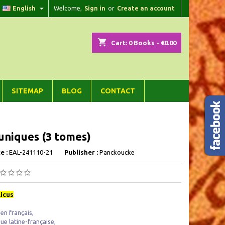

English
Welcome,
Sign in
or
Create an account
×
×
×
shopping_cart
Cart:
0
Books - €0.00
n
SITEMAP
BLOG
CONTACT
t
uniques (3 tomes)
e :
EAL-241110-21
Publisher :
Panckoucke
licus
 en français,
ue latine-française,