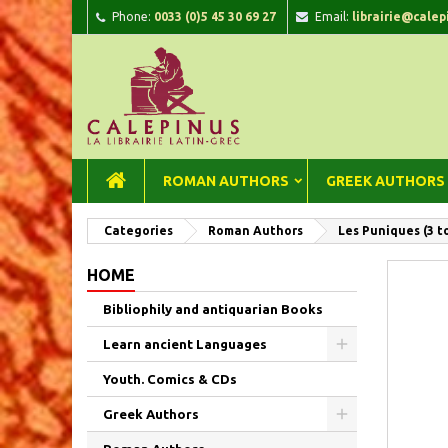
Phone:
0033 (0)5 45 30 69 27
Email:
librairie@calep
A
C
Si
add_circle_outline
You
Wi
ROMAN AUTHORS
GREEK AUTHORS
Categories
Roman Authors
Les Puniques (3 t
HOME
Bibliophily and antiquarian Books
Learn ancient Languages
Youth. Comics & CDs
Greek Authors