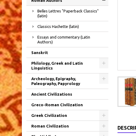
Roman Authors
Belles Lettres "Paperback Classics"
(latin)
Classics Hachette (latin)
Essays and commentary (Latin
Authors)
Sanskrit
Philology, Greek and Latin
Linguistics
Archeology, Epigraphy,
Paleography, Papyrology
Ancient Civilizations
Greco-Roman Civilization
Greek Civilization
Roman Civilization
DESCRI