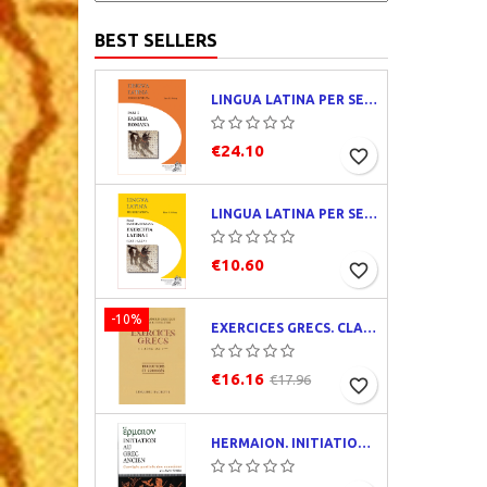
BEST SELLERS
LINGUA LATINA PER SE ILLUSTRATA. PARS I : FAMILIA ROMANA
€24.10
favorite_border
LINGUA LATINA PER SE ILLUSTRATA. EXERCITIA LATINA I
€10.60
favorite_border
-10%
EXERCICES GRECS. CLASSE DE QUATRIÈME. TRADUCTIONS ET CORRIGÉS
€16.16
€17.96
favorite_border
HERMAION. INITIATION AU GREC ANCIEN. CORRIGÉS PARTIELS