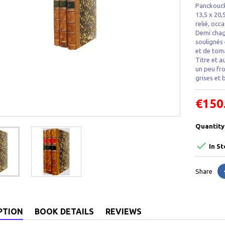
Panckouck
13,5 x 20,
relié, occa
Demi chagr
soulignés 
et de toma
Titre et a
un peu fr
grises et 
€150
Quantity

In St
Share
PTION
BOOK DETAILS
REVIEWS