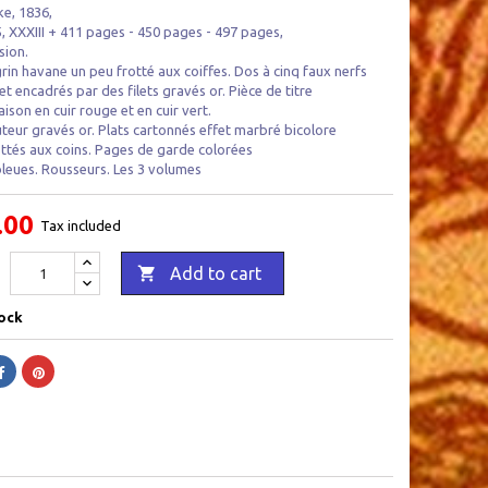
e, 1836,
5, XXXIII + 411 pages - 450 pages - 497 pages,
sion.
in havane un peu frotté aux coiffes. Dos à cinq faux nerfs
et encadrés par des filets gravés or. Pièce de titre
ison en cuir rouge et en cuir vert.
uteur gravés or. Plats cartonnés effet marbré bicolore
ottés aux coins. Pages de garde colorées
bleues. Rousseurs. Les 3 volumes
.00
Tax included

Add to cart
ock