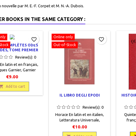
 nouvelle par M. E.-F. Corpet et M. N.-A. Dubois.
ER BOOKS IN THE SAME CATEGORY :
only
Online only
favorite_border
favorite_border
Stock
Out-of-Stock
S COMPLÈTES ODES
DES, TOME PREMIER
Review(s):
0
n latin et en français,
ques Garnier, Garnier
1950, 12 x 19, XL + 294
€9.00
broché, occasion. Très
état, mais recto de

Add to cart
uverture avec de
IL LIBRO DEGLI EPODI
HISTOIR
es petites rousseurs.
Review(s):
0
Horace En latin et en italien,
Quinte
Letteratura Universale,
franç
Marsilio, 1992, 12 x 18, 250
Univer
€10.00
pages, broché, occasion. Bon
Belles Le