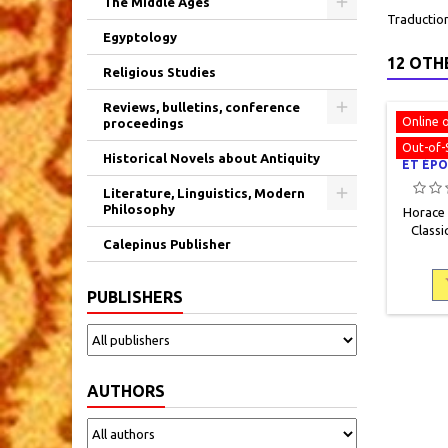
The Middle Ages
Traduction
Egyptology
12 OTH
Religious Studies
Reviews, bulletins, conference
Online 
proceedings
Out-of-
ŒUVRE
Historical Novels about Antiquity
ET ÉPO
Literature, Linguistics, Modern
Philosophy
Horace E
Classi
Calepinus Publisher
Frères, 
pages, 
bon 
PUBLISHERS
co
nombreus
AUTHORS