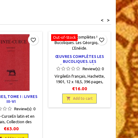
<
>
Out-of-Stock
Online on
favorite_border
favorite_border
LE PRIX 
ŒUVRES COMPLÈTES LES
BUCOLIQUES. LES
Pseudo - 
GÉORGIQUES. L'ENÉIDE.
Review(s):
0
Collecti
VirgileEn français, Hachette,
France, Par
1901, 12 x 18,5, 396 pages,
1926, 13
relié, occasion. Très bon état,
brochéocc
€16.00
demi toilé vert, titre gravé or
ES, TOME I : LIVRES
sur dos, plats cartonnés

Add to cart
III-VI
assortis, pages de garde
Review(s):
0
colorées, pâge de titre
manquante, pages jaunies.
-CurceEn latin et en
ais, Collection des
sités de France, Les
€63.00
ttres, 2003, 12.5 x 19,