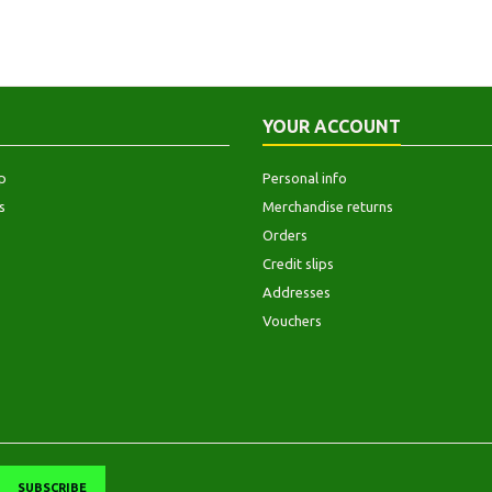
YOUR ACCOUNT
p
Personal info
s
Merchandise returns
Orders
Credit slips
Addresses
Vouchers