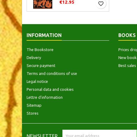
€12.95
favorite_border
INFORMATION
BOOKS
The Bookstore
Prices dro
Delivery
New book
Secure payment
Best sales
Terms and conditions of use
Legal notice
Personal data and cookies
Lettre d'information
Sitemap
Stores
NEWSLETTER