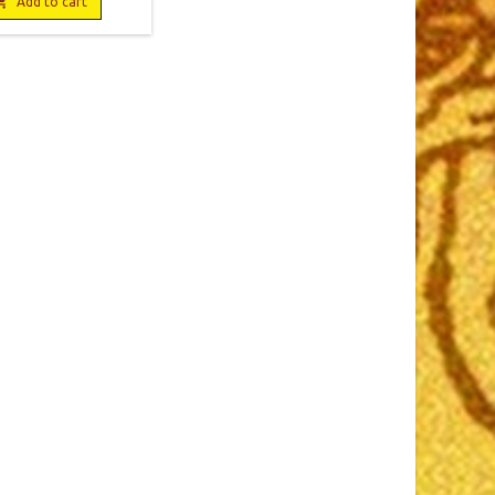
2 pages, broché. Neuf.

Add to cart
782251011998