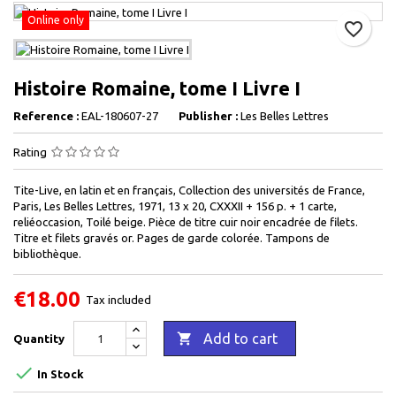
Online only
favorite_border
Histoire Romaine, tome I Livre I
Reference :
EAL-180607-27
Publisher :
Les Belles Lettres
Rating
Tite-Live, en latin et en français, Collection des universités de France,
Paris, Les Belles Lettres, 1971, 13 x 20, CXXXII + 156 p. + 1 carte,
reliéoccasion, Toilé beige. Pièce de titre cuir noir encadrée de filets.
Titre et filets gravés or. Pages de garde colorée. Tampons de
bibliothèque.
€18.00
Tax included

Add to cart
Quantity

In Stock