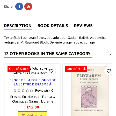
Share
DESCRIPTION
BOOK DETAILS
REVIEWS
Texte établi par Jean Bayet, et traduit par Gaston Baillet. Appendice
rédigé par M. Raymond Bloch. Dixième tirage revu et corrigé.
12 OTHER BOOKS IN THE SAME CATEGORY :
<
>
Out-of-Stock
Out-of-Stock
favorite_border
favorite_border
ELOGE DE LA FOLIE, SUIVI DE
LA LETTRE D'ERASME À
DORPIUS
Review(s):
0
Erasme En latin et en français,
Classiques Garnier, Librairie
Garnier Frères, 1936, 12 x 19, XII
€15.00
+ 327 pages, broché, occasion.
Très bon état, livre protégé par

Add to cart