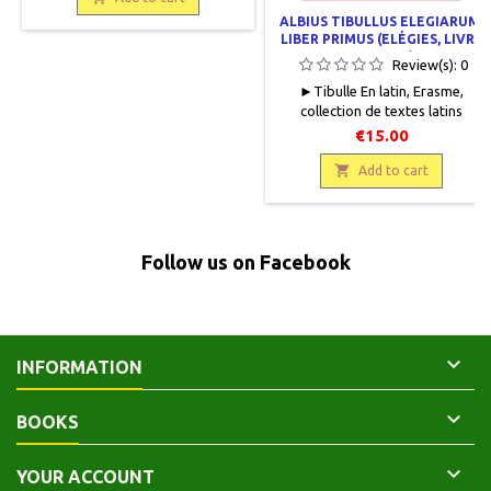
du papier cristal.
ALBIUS TIBULLUS ELEGIARUM.
LIBER PRIMUS (ELÉGIES, LIVRE
PREMIER)
Review(s):
0
►Tibulle En latin, Erasme,
collection de textes latins
commentés, Presses
€15.00
universitaires de France, 1965, 14
x 19, 120 pages, broché,

Add to cart
occasion. Bon état. Quelques
rousseurs sur la couverture. En
partie non coupé. Première
édition.
Follow us on Facebook

INFORMATION

BOOKS

YOUR ACCOUNT