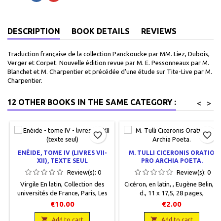
DESCRIPTION
BOOK DETAILS
REVIEWS
Traduction française de la collection Panckoucke par MM. Liez, Dubois,
Verger et Corpet. Nouvelle édition revue par M. E. Pessonneaux par M.
Blanchet et M. Charpentier et précédée d'une étude sur Tite-Live par M.
Charpentier.
12 OTHER BOOKS IN THE SAME CATEGORY :
<
>
favorite_border
favorite_border
ENÉIDE, TOME IV (LIVRES VII-
M. TULLI CICERONIS ORATIO
XII), TEXTE SEUL
PRO ARCHIA POETA.
Review(s):
0
Review(s):
0
Virgile En latin, Collection des
Cicéron, en latin, , Eugène Belin, s.
universités de France, Paris, Les
d., 11 x 17,5, 28 pages,
Belles Lettres, 1937, 13 x 20, 256
brochéoccasion, Usagé,
€10.00
€2.00
p., broché, occasion. Correct.
couverture salie, cahiers
Couverture insolée. Dos fatigué.

détachés, annotations

Add to cart
Add to cart