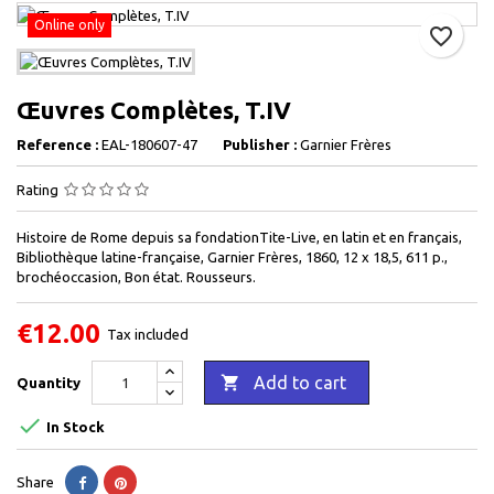
Online only
favorite_border
Œuvres Complètes, T.IV
Reference :
EAL-180607-47
Publisher :
Garnier Frères
Rating
Histoire de Rome depuis sa fondationTite-Live, en latin et en français,
Bibliothèque latine-française, Garnier Frères, 1860, 12 x 18,5, 611 p.,
brochéoccasion, Bon état. Rousseurs.
€12.00
Tax included

Add to cart
Quantity

In Stock
Share