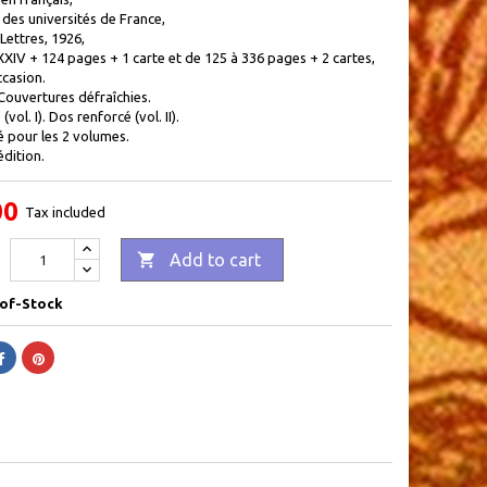
 des universités de France,
 Lettres, 1926,
XXIV + 124 pages + 1 carte et de 125 à 336 pages + 2 cartes,
ccasion.
Couvertures défraîchies.
(vol. I). Dos renforcé (vol. II).
 pour les 2 volumes.
dition.
00
Tax included

Add to cart
of-Stock