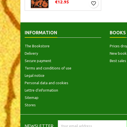
€12.95
favorite_border
INFORMATION
BOOKS
The Bookstore
Prices dro
Delivery
New book
Secure payment
Best sales
Terms and conditions of use
Legal notice
Personal data and cookies
Lettre d'information
Sitemap
Stores
NEWSLETTER