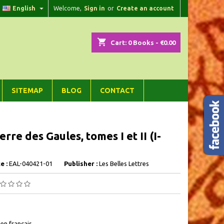

English
Welcome,
Sign in
or
Create an account
×
×
×
shopping_cart
Cart:
0
Books - €0.00
n
SITEMAP
BLOG
CONTACT
t
rre des Gaules, tomes I et II (I-
e :
EAL-040421-01
Publisher :
Les Belles Lettres
 en français,