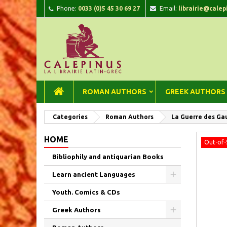
Phone:
0033 (0)5 45 30 69 27
Email:
librairie@calep
A
C
Si
add_circle_outline
You
Wi
ROMAN AUTHORS
GREEK AUTHORS
Categories
Roman Authors
La Guerre des Gaule
HOME
Out-of-
Bibliophily and antiquarian Books
Learn ancient Languages
Youth. Comics & CDs
Greek Authors