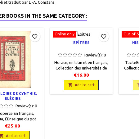
li et traduit par L.-A. Constans.
ER BOOKS IN THE SAME CATEGORY :
Online only
Out-of-S
favorite_border
favorite_border
EPÎTRES
HIS
Review(s):
0
Horace, en latin et en français,
TaciteEn
Collection des universités de
Collecti
France , Paris, Les Belles
France, L
€16.00
Lettres, 1964, 13 x 20, 257 p.,
13 x 
brochéoccasion, Bon état. Dos

broché,
Add to cart
insolé. Non coupé.
GLOIRE DE CYNTHIE.
ELÉGIES
Review(s):
0
operce En français,
a, L'Enseigne du pot
 1932, 11,5 x 18, 227
€25.00
broché, occasion. Bon
 couverture avec des

Add to cart