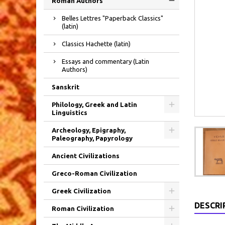
Roman Authors
Belles Lettres "Paperback Classics"
(latin)
Classics Hachette (latin)
Essays and commentary (Latin
Authors)
Sanskrit
Philology, Greek and Latin
Linguistics
Archeology, Epigraphy,
Paleography, Papyrology
Ancient Civilizations
Greco-Roman Civilization
Greek Civilization
DESCRI
Roman Civilization