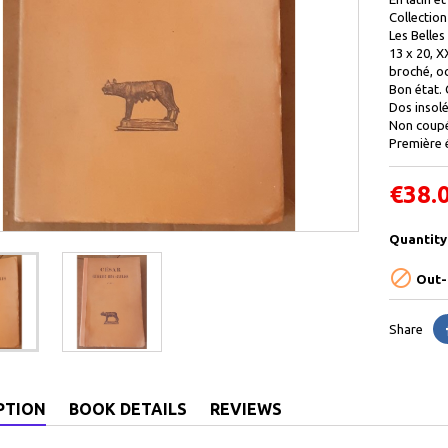
Collection
Les Belles
13 x 20, X
broché, o
Bon état. 
Dos insolé 
Non coupé
Première é
€38.
Quantity

Out-
Share
PTION
BOOK DETAILS
REVIEWS