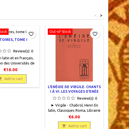
<
>
tock
Out-of-Stock
favorite_border
favorite_border
TOIRES, TOME I
Review(s):
0
 latin et en français,
on des Universités de
es Belles Lettres, 1959,
€16.00
20, XX + 212 pages,
 occasion. Bon état.

Add to cart
L'ENÉIDE DE VIRGILE. CHANTS
DISCOUR
I À VI. LES VOYAGES D'ENÉE
M. FO
CÉCINA 
Review(s):
0
► Virgile - Chabrol, Henri En
Cicéron En
latin, Classiques Roma, Librairie
Collecti
Hachette, 1971, 12 x 18, 92
France, Par
€6.00
pages, broché. Bon état.
1929, 

broché,
Add to cart