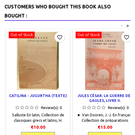
de pages) en haut ou bas de
CUSTOMERS WHO BOUGHT THIS BOOK ALSO
page dans Casina.
9782251011424
BOUGHT :
<
>
Out-of-Stock
Out-of-Stock
favorite_border
favorite_border
CATILINA - JUGURTHA (TEXTE)
JULES CÉSAR. LA GUERRE DES
GAULES, LIVRE II.
PRÉPARATION
Review(s):
0
Review(s):
0
Salluste En latin, Collection de
► Van Dooren, J.-J. En français,
classiques grecs et latins, H.
Collection de préparations
Dessain, 1973, 12.5 x 18.5, 138
d'auteurs latins, H. Dessain, 1967,
€10.00
€15.00
pages, broché, occasion. Bon
12,5 x 18,5, 59 pages, broché,