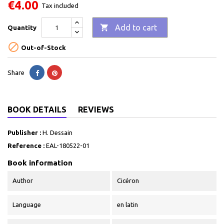
€4.00
Tax included

Add to cart
Quantity

Out-of-Stock
Share
BOOK DETAILS
REVIEWS
Publisher :
H. Dessain
Reference :
EAL-180522-01
Book information
Author
Cicéron
Language
en latin