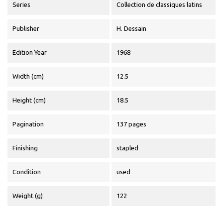
Series
Collection de classiques latins
Publisher
H. Dessain
Edition Year
1968
Width (cm)
12.5
Height (cm)
18.5
Pagination
137 pages
Finishing
stapled
Condition
used
Weight (g)
122