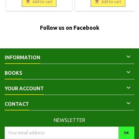

état.
occasion.Bon état. Tampon

Add to cart
Add to cart
service de presse sur la
couverture.Voir les autres titres
Follow us on Facebook

INFORMATION

BOOKS

YOUR ACCOUNT

CONTACT
NEWSLETTER