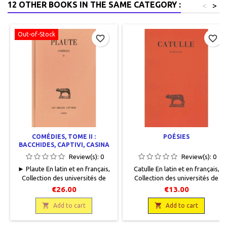
12 OTHER BOOKS IN THE SAME CATEGORY :
<
>
Out-of-Stock
favorite_border
favorite_border
COMÉDIES, TOME II :
POÉSIES
BACCHIDES, CAPTIVI, CASINA
Review(s):
0
Review(s):
0
► Plaute En latin et en français,
Catulle En latin et en français,
Collection des universités de
Collection des universités de
France, Les Belles Lettres, 1996,
France, Les Belles Lettres, 1932,
€26.00
€13.00
13 x 20, 234 pages, relié,
13 x 19, XXXVIII + 132 pages,
occasion . Reliure éditeur

broché, occasion. Bon état.

Add to cart
Add to cart
cartonné saumon. Bon état.
Papier jauni. Sans annotations.
Quelques annotions (une dizaine