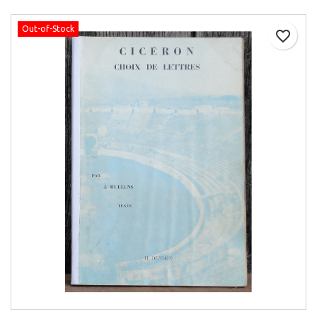
Out-of-Stock
favorite_border