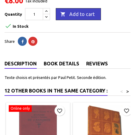
€8.00
Tax included

Add to cart
Quantity

In Stock
Share
DESCRIPTION
BOOK DETAILS
REVIEWS
Texte choisis et présentés par Paul Petit. Seconde édition.
12 OTHER BOOKS IN THE SAME CATEGORY :
<
>
Online only
favorite_border
favorite_border