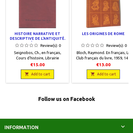
HISTOIRE NARRATIVE ET
LES ORIGINES DE ROME
DESCRIPTIVE DE L'ANTIQUITÉ.
SIXIÈME A ET B
Review(s):
0
Review(s):
0
Seignobos, Ch., en français,
Bloch, Raymond. En français, Le
Cours d'histoire, Librairie
Club français du livre, 1959, 14 x
Armand Colin, 1919, 11,5 x 17,5,
21, 173 pages, relié, occasion.
€15.00
€13.00
388 pages, reliéoccasion,
Très bon état. Toilé éditeur de
Correct. Reliure souple éditeur

couleur ocre avec illustrations.

Add to cart
Add to cart
défraîchie. Papier intérieur jauni.
Edition numérotée.
Follow us on Facebook

INFORMATION