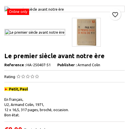
Online only
favorite_border
Le premier siècle avant notre ère
Reference :
HA-250407-51
Publisher :
Armand Colin
Rating
►
Petit, Paul
En français,
U2, Armand Colin, 1971,
12 x 16,5, 317 pages, broché, occasion.
Bon état.