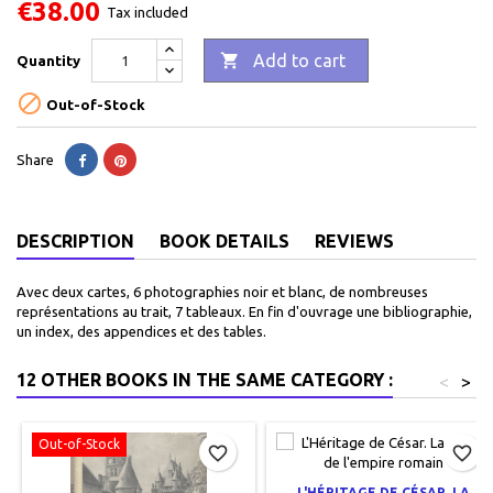
€38.00
Tax included

Add to cart
Quantity

Out-of-Stock
Share
DESCRIPTION
BOOK DETAILS
REVIEWS
Avec deux cartes, 6 photographies noir et blanc, de nombreuses
représentations au trait, 7 tableaux. En fin d'ouvrage une bibliographie,
un index, des appendices et des tables.
12 OTHER BOOKS IN THE SAME CATEGORY :
<
>
Out-of-Stock
favorite_border
favorite_border
L'HÉRITAGE DE CÉSAR. LA