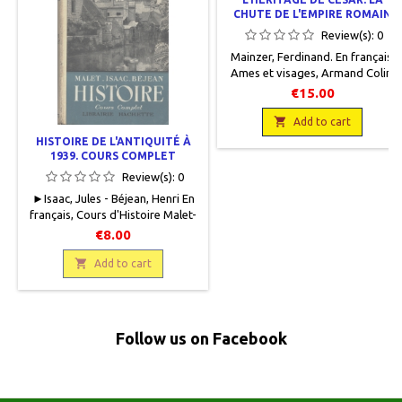
CHUTE DE L'EMPIRE ROMAIN
Review(s):
0
Mainzer, Ferdinand. En français,
Ames et visages, Armand Colin,
1937, 14,5 x 20, 243 p., broché,
€15.00
occasion. Couverture défraîchie
mais bon état intérieur.

Add to cart
HISTOIRE DE L'ANTIQUITÉ À
1939. COURS COMPLET
Review(s):
0
►Isaac, Jules - Béjean, Henri En
français, Cours d'Histoire Malet-
Isaac, Librairie Hachette, 1951, 12
€8.00
x 19,5, VI + 682 pages, relié,
occasion . Correct. Reliure

Add to cart
cartonnée éditeur imprimée au
recto. Charnières ouvertes haut
et bas (2 cm). Intérieur en bon
état. 634 g.
Follow us on Facebook