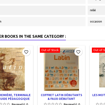
relié
n
occasion
ER BOOKS IN THE SAME CATEGORY :
Out-of-Stock
Out-of-S
favorite_border
favorite_border
REMIÈRE, TERMINALE
COFFRET LATIN DÉBUTANTS
LES MOT
GUIDE PÉDAGOGIQUE
& FAUX-DÉBUTANT
Review(s):
0
Review(s):
0