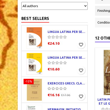
Finishing
BEST SELLERS
Conditio
LINGUA LATINA PER SE ILLUSTRATA. PARS I : FAMILIA ROMANA
12 OTH
€24.10
favorite_border
LINGUA LATINA PER SE ILLUSTRATA. EXERCITIA LATINA I
€10.60
favorite_border
-10%
EXERCICES GRECS. CLASSE DE QUATRIÈME. TRADUCTIONS ET CORRIGÉS
€16.16
€17.96
favorite_border
LATIN P
ET LE 
HERMAION. INITIATION AU GREC ANCIEN. CORRIGÉS PARTIELS