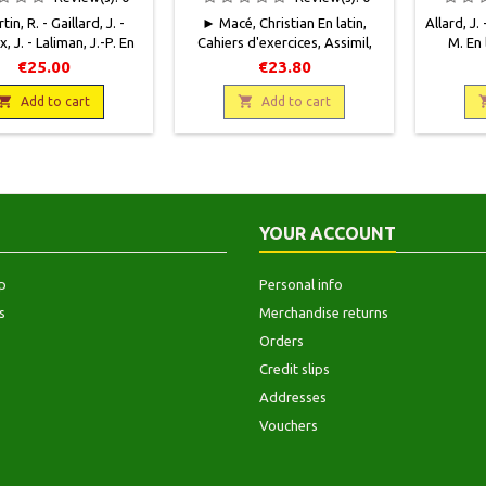
in, R. - Gaillard, J. -
► Macé, Christian En latin,
Allard, J.
, J. - Laliman, J.-P. En
Cahiers d'exercices, Assimil,
M. En 
s et en latin, Scodel -
2020, 19 x 23 128 pages + 128
Hachette,
€25.00
€23.80
 1994 et 1991, 17,5 x
pages, broché. 1 coffret de 2
199 pag
 17 x 24, 350 pages et

cahiers.Neuf.9782700508819Manque

Correc
Add to cart
Add to cart
ges, relié et broché,
sans date.
quel
sion.Très bon état.
égé par un rhodoïd
nsparent. Tampon
 de l'éditeur en page
e. Texte agrémenté de
YOUR ACCOUNT
, tableaux, photos et
ustrations en noir...
p
Personal info
s
Merchandise returns
Orders
Credit slips
Addresses
Vouchers