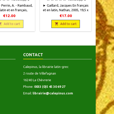
 - Perrin, A. - Rambaud,
► Gaillard, Jacques En français
► Benne
latin et en français,
et en latin, Nathan, 2005, 19,5 x
Jeanne - 
 1965,15,5 x 20,5, VI +
26,5, 221 pages, relié,
latin et 
€12.00
€17.00
es, broché, occasion.
occasion.Bon état. Annotations
d'étu
t, couverture salie,

au crayon pour la préparation

Bennezon,
Add to cart
Add to cart
ques annotations.
des cours (spécimen).
27, 127 p
Epuisé.9782091712178
Très bon
CONTACT
Calepinus, la librairie latin-grec
2 route de Villefagnan
16240 La Chèvrerie
Phone:
0033 (0)5 45 30 69 27
Email:
librairie@calepinus.com