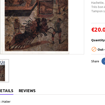
Hachette, 
Très bon 
Tampon sp
€20.
Quantity

Out-
Share
ETAILS
REVIEWS
:
Hatier