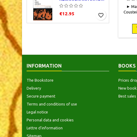
► Mart
Cousteix
€12.95
favorite_border
françai
Nathan,
24,5 et
125 pa
occa
Prot
tra
hommage
de gard
INFORMATION
BOOKS
cartes
ill
The Bookstore
Prices dro
Delivery
New book
Secure payment
Best sales
Terms and conditions of use
Legal notice
Personal data and cookies
Lettre d'information
Sitemap