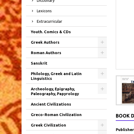
Dictionary
Lexicons
Extracurricular
Youth. Comics & CDs
Greek Authors
Roman Authors
Sanskrit
Philology, Greek and Latin
Linguistics
Archeology, Epigraphy,
Paleography, Papyrology
Ancient Civilizations
Greco-Roman Civilization
BOOK D
Greek Civilization
Publisher 