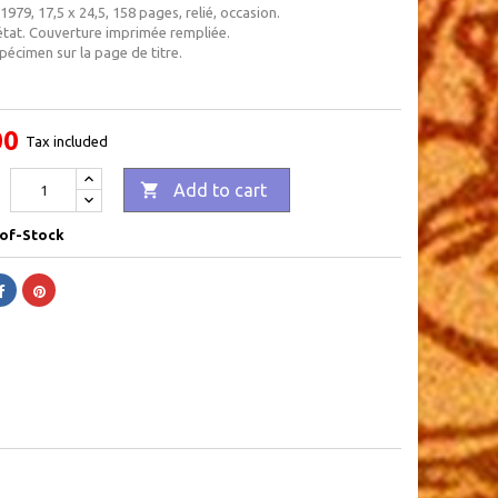
1979, 17,5 x 24,5, 158 pages, relié, occasion .
état. Couverture imprimée rempliée.
écimen sur la page de titre.
00
Tax included

Add to cart
of-Stock