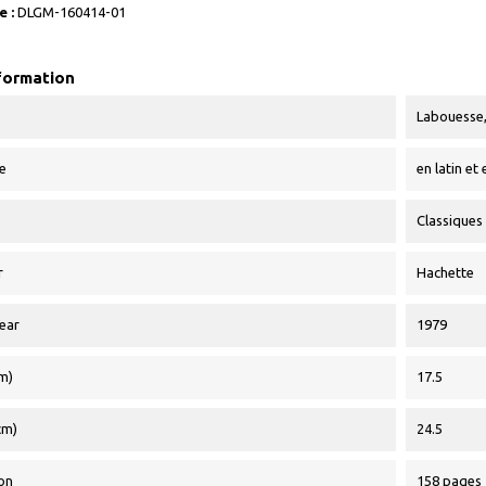
 :
DLGM-160414-01
formation
Labouesse, G
e
en latin et
Classiques
r
Hachette
Year
1979
m)
17.5
cm)
24.5
on
158 pages