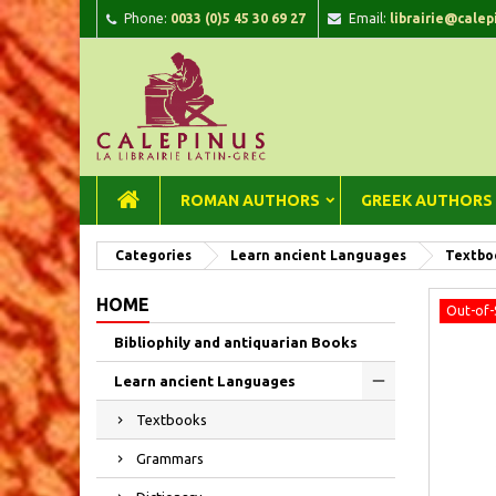
Phone:
0033 (0)5 45 30 69 27
Email:
librairie@calep
A
C
Si
add_circle_outline
You
Wi
ROMAN AUTHORS
GREEK AUTHORS
Categories
Learn ancient Languages
Textbo
HOME
Out-of-
Bibliophily and antiquarian Books
Learn ancient Languages
Textbooks
Grammars