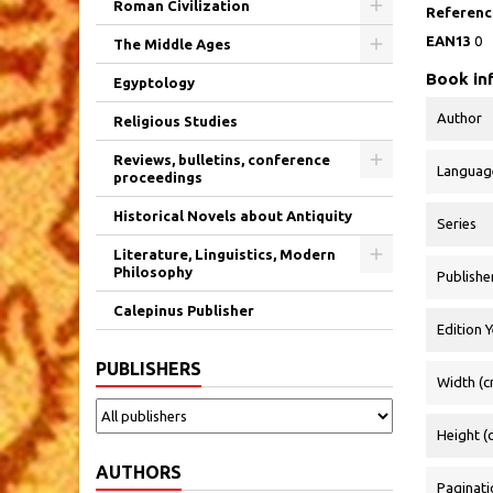
Roman Civilization
Reference
EAN13
0
The Middle Ages
Book in
Egyptology
Author
Religious Studies
Reviews, bulletins, conference
Languag
proceedings
Historical Novels about Antiquity
Series
Literature, Linguistics, Modern
Philosophy
Publishe
Calepinus Publisher
Edition 
PUBLISHERS
Width (c
Height (
AUTHORS
Paginati