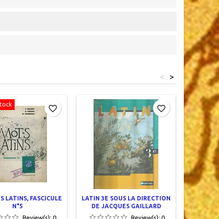
<
>
tock
Out-of-S
favorite_border
favorite_border
S LATINS, FASCICULE
LATIN 3E SOUS LA DIRECTION
INITIATI
N°5
DE JACQUES GAILLARD
DE CINQ
Review(s):
0
Review(s):
0