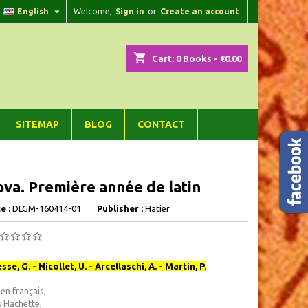

English
Welcome,
Sign in
or
Create an account
×
×
×
shopping_cart
Cart:
0
Books - €0.00
n
SITEMAP
BLOG
CONTACT
t
ova. Première année de latin
e :
DLGM-160414-01
Publisher :
Hatier
se, G. - Nicollet, U. - Arcellaschi, A. - Martin, P.
 en français,
s Hachette,