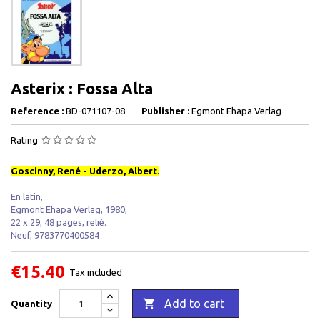
Asterix : Fossa Alta
Reference :
BD-071107-08
Publisher :
Egmont Ehapa Verlag
Rating
Goscinny, René - Uderzo, Albert
.
En latin,
Egmont Ehapa Verlag, 1980,
22 x 29, 48 pages, relié.
Neuf, 9783770400584
€15.40
Tax included

Add to cart
Quantity