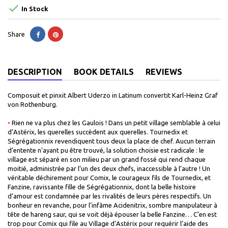

In Stock
Share
DESCRIPTION
BOOK DETAILS
REVIEWS
Composuit et pinxit Albert Uderzo in Latinum convertit Karl-Heinz Graf
von Rothenburg.
•
Rien ne va plus chez les Gaulois ! Dans un petit village semblable à celui
d’Astérix, les querelles succèdent aux querelles. Tournedix et
Ségrégationnix revendiquent tous deux la place de chef. Aucun terrain
d’entente n’ayant pu être trouvé, la solution choisie est radicale : le
village est séparé en son milieu par un grand fossé qui rend chaque
moitié, administrée par l’un des deux chefs, inaccessible à l’autre ! Un
véritable déchirement pour Comix, le courageux fils de Tournedix, et
Fanzine, ravissante fille de Ségrégationnix, dont la belle histoire
d’amour est condamnée par les rivalités de leurs pères respectifs. Un
bonheur en revanche, pour l’infâme Acidenitrix, sombre manipulateur à
tête de hareng saur, qui se voit déjà épouser la belle Fanzine… C’en est
trop pour Comix qui file au Village d’Astérix pour requérir l’aide des