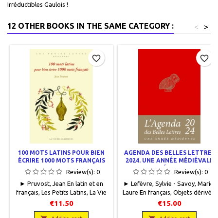
Irréductibles Gaulois !
12 OTHER BOOKS IN THE SAME CATEGORY :
<
>
favorite_border
favorite_border
100 MOTS LATINS POUR BIEN
AGENDA DES BELLES LETTRES
ÉCRIRE 1000 MOTS FRANÇAIS
2024. UNE ANNÉE MÉDIÉVALE
ET FÉMININE
Review(s):
0
Review(s):
0
► Pruvost, Jean En latin et en
► Lefèvre, Sylvie - Savoy, Marie-
français, Les Petits Latins, La Vie
Laure En français, Objets dérivés,
des Classiques, 2024, 11 x 18, 168
Les Belles Lettres, 2023, 11 x 16,5,
€11.50
€15.00
pages dont 24 illustrations N&B,
192 pages dont 12 illustrations