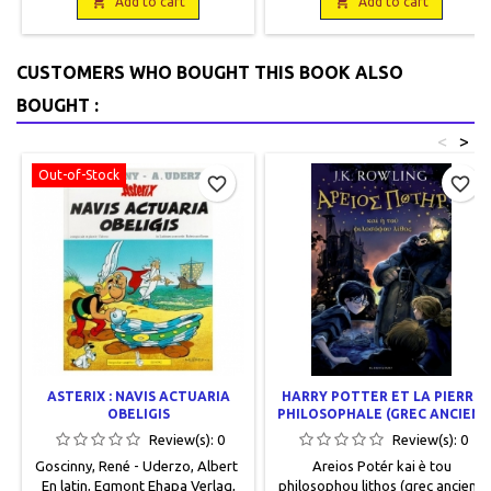
broché. Neuf.9782377751068

N&B. 6 cartes, relié.Neuf.

Add to cart
Add to cart
9782251454931
CUSTOMERS WHO BOUGHT THIS BOOK ALSO
BOUGHT :
<
>
Out-of-Stock
favorite_border
favorite_border
ASTERIX : NAVIS ACTUARIA
HARRY POTTER ET LA PIERRE
OBELIGIS
PHILOSOPHALE (GREC ANCIEN)
Review(s):
0
Review(s):
0
Goscinny, René - Uderzo, Albert
Areios Potér kai è tou
En latin, Egmont Ehapa Verlag,
philosophou lithos (grec ancien).