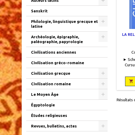
Auteurs latins
Sanskrit
Philologie, linguistique grecque et
latine
LA RE
Archéologie, épigraphie,
paléographie, papyrologie
C
Civilisations anciennes
► Sche
Civilisation gréco-romaine
Cursu
Colin/Ma
Civilisation grecque
176 pag
Bon é

Civilisation romaine
Le Moyen Âge
Résultats d
Égyptologie
Études religieuses
Revues, bulletins, actes