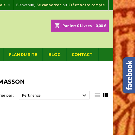

ais
Bienvenue,
Se connecter
ou
Créez votre compte
×
×
×
×
shopping_cart
Panier:
0
Livres - 0,00 €
)
n
PLAN DU SITE
BLOG
CONTACT
s
/ MASSON



rier par :
Pertinence