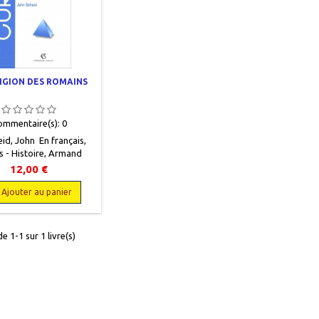
LIGION DES ROMAINS
ommentaire(s):
0
id, John En français,
s - Histoire, Armand
sson, 1998, 13,5 x 21,
12,00 €
es, broché, occasion.
tat. 9782200017866
Ajouter au panier
e 1-1 sur 1 livre(s)