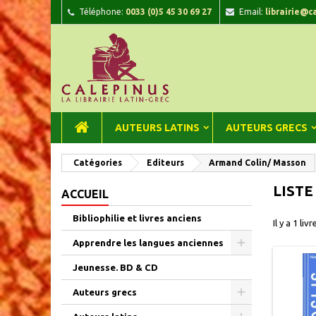
Téléphone:
0033 (0)5 45 30 69 27
Email:
librairie@c
A
(
C
C
add_circle_outline
((
Vou
Nom
AUTEURS LATINS
AUTEURS GRECS
Catégories
Editeurs
Armand Colin/ Masson
LISTE
ACCUEIL
Bibliophilie et livres anciens
Il y a 1 livr
Apprendre les langues anciennes
Jeunesse. BD & CD
Auteurs grecs