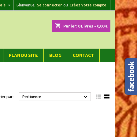

ais
Bienvenue,
Se connecter
ou
Créez votre compte
×
×
×
×
shopping_cart
Panier:
0
Livres - 0,00 €
)
n
PLAN DU SITE
BLOG
CONTACT
s



rier par :
Pertinence