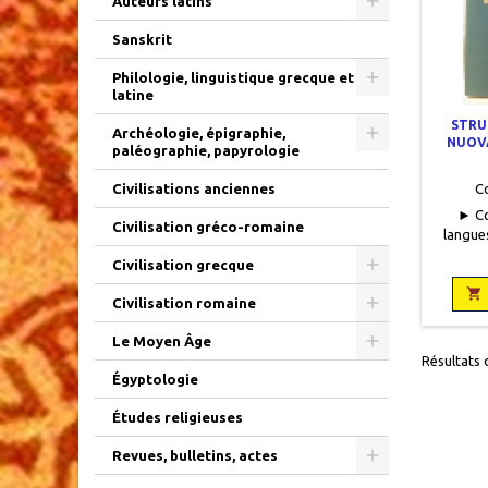
Auteurs latins
Sanskrit
Philologie, linguistique grecque et
latine
STRUM
Archéologie, épigraphie,
NUOVA
paléographie, papyrologie
SETTEM
C
Civilisations anciennes
► Co
Civilisation gréco-romaine
langues
21,5, 
Civilisation grecque
occas
comme 

Civilisation romaine
Le Moyen Âge
Résultats d
Égyptologie
Études religieuses
Revues, bulletins, actes