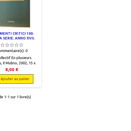
ENTI CRITICI 100.
 SERIE. ANNO XVII.
BRE 2002. FASCICOLO
3
ommentaire(s):
0
llectif En plusieurs
, Il Mulino, 2002, 15 x
de 321 à 453, broché,
8,00 €
ion. Très bon état,
neuf. 9788815085405
Ajouter au panier
e 1-1 sur 1 livre(s)