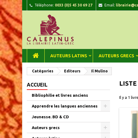
Téléphone:
0033 (0)5 45 30 69 27
Email:
librairie@c
A
(
C
C
add_circle_outline
((
Vou
Nom
AUTEURS LATINS
AUTEURS GRECS
Catégories
Editeurs
Il Mulino
LISTE
ACCUEIL
Bibliophilie et livres anciens
Il y a 1 livr
Apprendre les langues anciennes
Jeunesse. BD & CD
Auteurs grecs