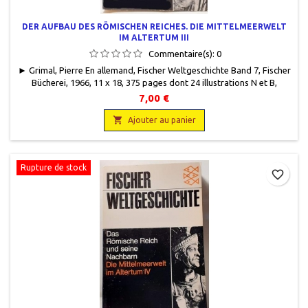
DER AUFBAU DES RÖMISCHEN REICHES. DIE MITTELMEERWELT
IM ALTERTUM III
Commentaire(s):
0
► Grimal, Pierre En allemand, Fischer Weltgeschichte Band 7, Fischer
Bücherei, 1966, 11 x 18, 375 pages dont 24 illustrations N et B,
broché, occasion.Bon état. Bords des pages légèrement jaunies.
7,00 €

Ajouter au panier
Rupture de stock
favorite_border