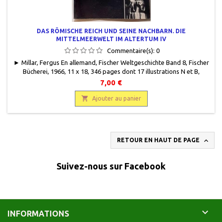
DAS RÖMISCHE REICH UND SEINE NACHBARN. DIE
MITTELMEERWELT IM ALTERTUM IV
Commentaire(s):
0
► Millar, Fergus En allemand, Fischer Weltgeschichte Band 8, Fischer
Bücherei, 1966, 11 x 18, 346 pages dont 17 illustrations N et B,
broché, occasion.Bon état.
7,00 €

Ajouter au panier

RETOUR EN HAUT DE PAGE
Suivez-nous sur Facebook

INFORMATIONS