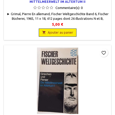
MITTELMEERWELT IM ALTERTUM II
Commentaire(s):
0
► Grimal, Pierre En allemand, Fischer Weltgeschichte Band 6, Fischer
Bücherei, 1965, 11 x 18, 412 pages dont 26 illustrations N et B,
broché, occasion.Bon état. Coin haut de couverture marquérecto et
5,00 €
verso.

Ajouter au panier
favorite_border