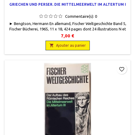
GRIECHEN UND PERSER. DIE MITTELMEERWELT IM ALTERTUM I
Commentaire(s):
0
► Bengtson, Hermann En allemand, Fischer Weltgeschichte Band 5,
Fischer Bücherei, 1965, 11 x 18, 424 pages dont 24 illustrations N et
B, broché, occasion.Bon état.
7,00 €

Ajouter au panier
favorite_border