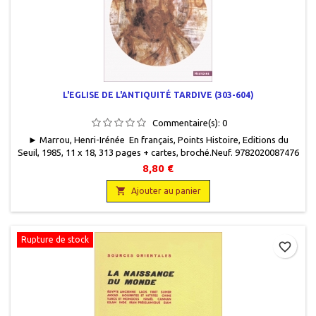
L'EGLISE DE L'ANTIQUITÉ TARDIVE (303-604)
Commentaire(s):
0
► Marrou, Henri-Irénée En français, Points Histoire, Editions du
Seuil, 1985, 11 x 18, 313 pages + cartes, broché.Neuf. 9782020087476
8,80 €

Ajouter au panier
Rupture de stock
favorite_border