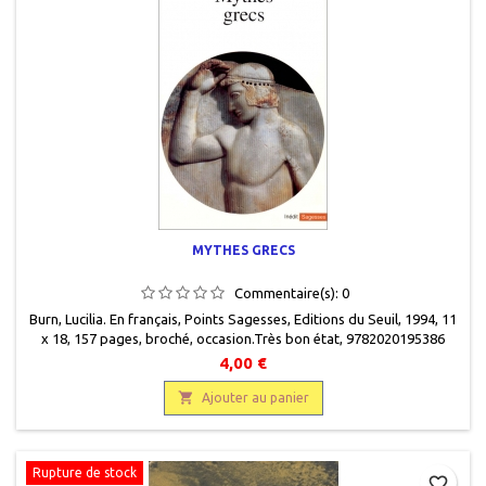
MYTHES GRECS
Commentaire(s):
0
Burn, Lucilia. En français, Points Sagesses, Editions du Seuil, 1994, 11
x 18, 157 pages, broché, occasion.Très bon état, 9782020195386
4,00 €

Ajouter au panier
Rupture de stock
favorite_border