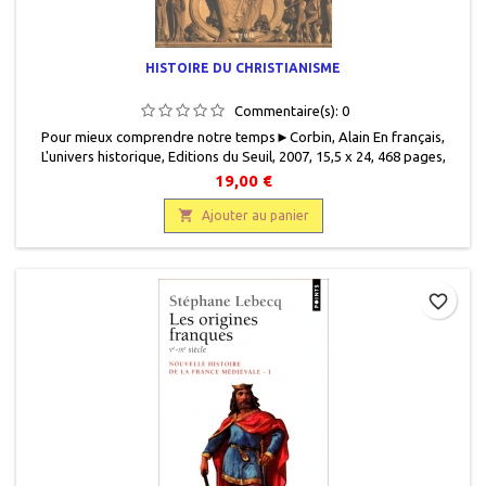
HISTOIRE DU CHRISTIANISME
Commentaire(s):
0
Pour mieux comprendre notre temps► Corbin, Alain En français,
L'univers historique, Editions du Seuil , 2007, 15,5 x 24, 468 pages,
broché, occasion. 9782020894210 Très bon état, livre protégé par un
19,00 €
rhodoïd transparent.

Ajouter au panier
favorite_border