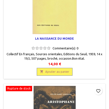
LA NAISSANCE DU MONDE
Commentaire(s):
0
Collectif En français , Sources orientales , Editions du Seuil, 1959, 14 x
19,5 , 507 pages, broché, occasion.Bon état.
14,00 €

Ajouter au panier
Rupture de stock
favorite_border