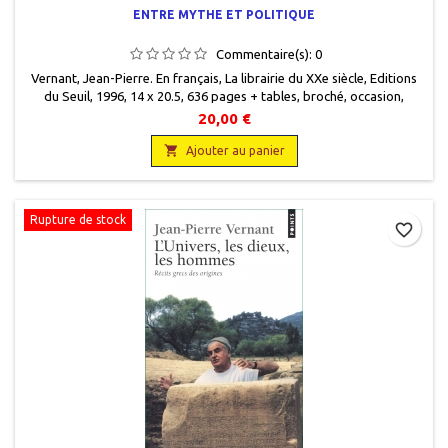
ENTRE MYTHE ET POLITIQUE
Commentaire(s):
0
Vernant, Jean-Pierre. En français , La librairie du XXe siècle , Editions
du Seuil, 1996 , 14 x 20.5 , 636 pages + tables, broché , occasion ,
9782020237475.Bon état avec sa jaquette illustrée. Livre protégé par
20,00 €
un rhodoïd transparent.

Ajouter au panier
Rupture de stock
favorite_border