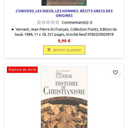
L'UNIVERS, LES DIEUX, LES HOMMES. RÉCITS GRECS DES
ORIGINES
Commentaire(s):
0
► Vernant, Jean-Pierre En français, Collection Points, Edition du
Seuil, 1999, 11 x 18, 251 pages, broché.Neuf.9782020920919
9,90 €

Ajouter au panier
Rupture de stock
favorite_border