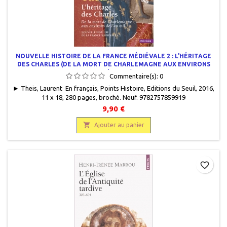
NOUVELLE HISTOIRE DE LA FRANCE MÉDIÉVALE 2 : L'HÉRITAGE
DES CHARLES (DE LA MORT DE CHARLEMAGNE AUX ENVIRONS
DE L'AN MIL)
Commentaire(s):
0
► Theis, Laurent En français, Points Histoire, Editions du Seuil, 2016,
11 x 18, 280 pages, broché. Neuf. 9782757859919
9,90 €

Ajouter au panier
favorite_border