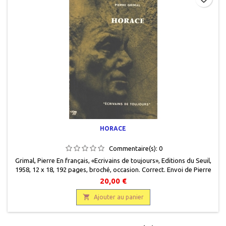
HORACE
Commentaire(s):
0
Grimal, Pierre En français, «Ecrivains de toujours» , Editions du Seuil,
1958, 12 x 18, 192 pages, broché, occasion. Correct. Envoi de Pierre
Grimal. Bibliothèque de Monsieur Noiville.
20,00 €

Ajouter au panier