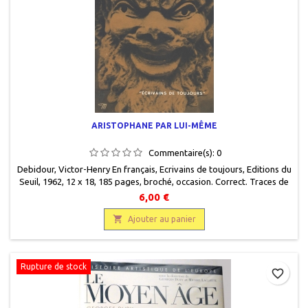
ARISTOPHANE PAR LUI-MÊME
Commentaire(s):
0
Debidour, Victor-Henry En français, Ecrivains de toujours, Editions du
Seuil, 1962, 12 x 18, 185 pages, broché, occasion. Correct. Traces de
scotch sur les pages de garde.
6,00 €

Ajouter au panier
Rupture de stock
favorite_border