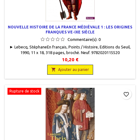
NOUVELLE HISTOIRE DE LA FRANCE MÉDIÉVALE 1 : LES ORIGINES
FRANQUES VE-IXE SIÈCLE
Commentaire(s):
0
► Lebecq, StéphaneEn français, Points / Histoire, Editions du Seuil,
1990, 11 x 18, 318 pages, broché. Neuf. 9782020115520
10,20 €

Ajouter au panier
Rupture de stock
favorite_border