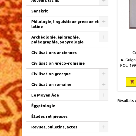
Auteurs latins
Sanskrit
Philologie, linguistique grecque et
latine
Archéologie, épigraphie,
paléographie, papyrologie
C
Civilisations anciennes
► Guigna
Civilisation gréco-romaine
POL, 1990
broché
Civilisation grecque
Couvertu
recto

Civilisation romaine
ver
Le Moyen Âge
Résultats d
Égyptologie
Études religieuses
Revues, bulletins, actes