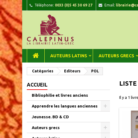
Téléphone:
0033 (0)5 45 30 69 27
Email:
librairie@c
A
(
C
C
add_circle_outline
((
Vou
Nom
AUTEURS LATINS
AUTEURS GRECS
Catégories
Editeurs
POL
LISTE
ACCUEIL
Bibliophilie et livres anciens
Il y a 1 livr
Apprendre les langues anciennes
Jeunesse. BD & CD
Auteurs grecs