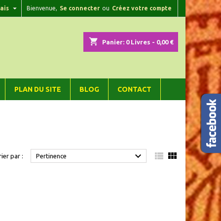

ais
Bienvenue,
Se connecter
ou
Créez votre compte
×
×
×
×
shopping_cart
Panier:
0
Livres - 0,00 €
)
n
PLAN DU SITE
BLOG
CONTACT
s



rier par :
Pertinence