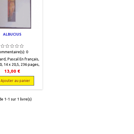
ALBUCIUS
ommentaire(s):
0
rd, Pascal En français,
, 14 x 20,5, 236 pages,
, occasion. Bon état.
13,00 €
re marquée, coins bas
. Bas de couverture
Ajouter au panier
so.9782867441905
e 1-1 sur 1 livre(s)