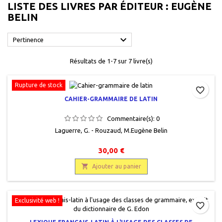
LISTE DES LIVRES PAR ÉDITEUR : EUGÈNE
BELIN

Pertinence
Résultats de 1-7 sur 7 livre(s)
Rupture de stock
favorite_border
CAHIER-GRAMMAIRE DE LATIN
Commentaire(s):
0
Laguerre, G. - Rouzaud, M.Eugène Belin
30,00 €

Ajouter au panier
Exclusivité web !
favorite_border