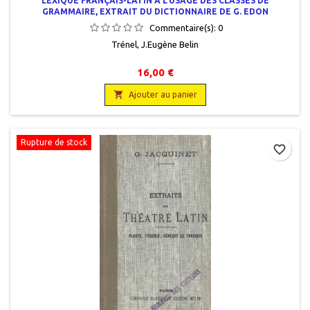
LEXIQUE FRANÇAIS-LATIN À L'USAGE DES CLASSES DE
GRAMMAIRE, EXTRAIT DU DICTIONNAIRE DE G. EDON
Commentaire(s):
0
Trénel, J.Eugène Belin
16,00 €

Ajouter au panier
Rupture de stock
favorite_border