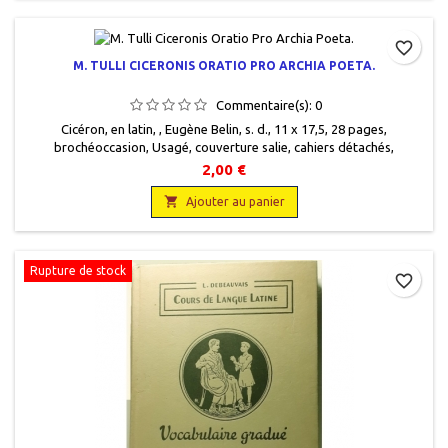
favorite_border
M. TULLI CICERONIS ORATIO PRO ARCHIA POETA.
Commentaire(s):
0
Cicéron, en latin, , Eugène Belin, s. d., 11 x 17,5, 28 pages,
brochéoccasion, Usagé, couverture salie, cahiers détachés,
annotations
2,00 €

Ajouter au panier
Rupture de stock
favorite_border