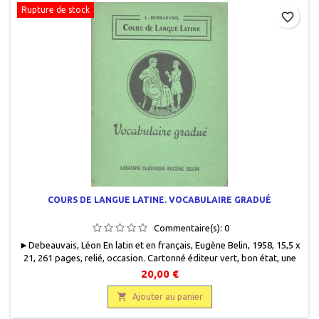
Rupture de stock
favorite_border
COURS DE LANGUE LATINE. VOCABULAIRE GRADUÉ
Commentaire(s):
0
►Debeauvais, Léon En latin et en français, Eugène Belin, 1958, 15,5 x
21, 261 pages, relié, occasion . Cartonné éditeur vert, bon état, une
mouillure en bas de dos et lèger manque de papier. Bon état
20,00 €
intérieur, papier jauni.

Ajouter au panier