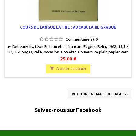
COURS DE LANGUE LATINE : VOCABULAIRE GRADUÉ
Commentaire(s):
0
► Debeauvais, Léon En latin et en français, Eugène Belin, 1962, 15,5 x
21, 261 pages, relié, occasion. Bon état. Couverture plein papier vert
clair. Textes et illustrations au recto impression noire. Bon état
25,00 €
intérieur.

Ajouter au panier

RETOUR EN HAUT DE PAGE
Suivez-nous sur Facebook