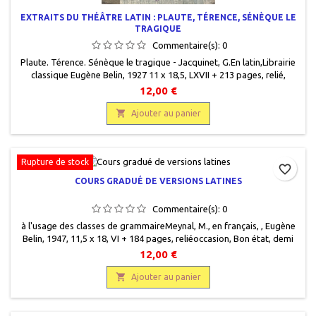
EXTRAITS DU THÉÂTRE LATIN : PLAUTE, TÉRENCE, SÉNÈQUE LE
TRAGIQUE
Commentaire(s):
0
Plaute. Térence. Sénèque le tragique - Jacquinet, G. En latin,Librairie
classique Eugène Belin, 1927 11 x 18,5, LXVII + 213 pages, relié,
occasion. Reliure éditeur en bonne état. Plats cartonnés imprimés
12,00 €
insolés sur les bords avec un tampon hommage des éditeurs. Papier
intérieur jauni, quelques anotations.

Ajouter au panier
Rupture de stock
favorite_border
COURS GRADUÉ DE VERSIONS LATINES
Commentaire(s):
0
à l'usage des classes de grammaireMeynal, M., en français, , Eugène
Belin, 1947, 11,5 x 18, VI + 184 pages, reliéoccasion, Bon état, demi
percaline bleu, plats cartonnés légèrement insolés, papier jauni
12,00 €

Ajouter au panier