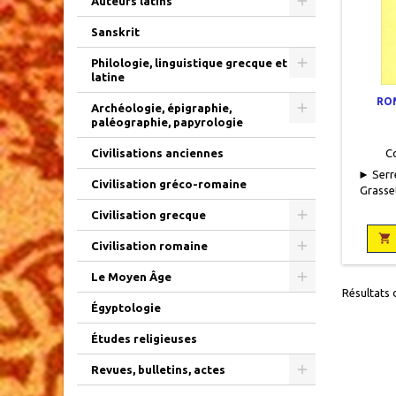
Auteurs latins
Sanskrit
Philologie, linguistique grecque et
latine
ROM
Archéologie, épigraphie,
paléographie, papyrologie
C
Civilisations anciennes
► Serre
Civilisation gréco-romaine
Grasset
Civilisation grecque
Neu

Civilisation romaine
Le Moyen Âge
Résultats d
Égyptologie
Études religieuses
Revues, bulletins, actes