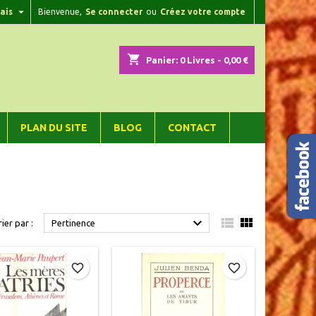

ais
Bienvenue,
Se connecter
ou
Créez votre compte
×
×
×
×
shopping_cart
Panier:
0
Livres - 0,00 €
)
n
PLAN DU SITE
BLOG
CONTACT
s



rier par :
Pertinence
favorite_border
favorite_border