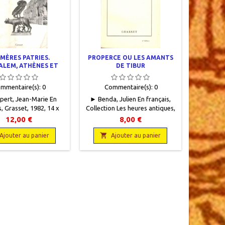
 MÈRES PATRIES.
PROPERCE OU LES AMANTS
ALEM, ATHÈNES ET
DE TIBUR
ROME
mmentaire(s):
0
Commentaire(s):
0
ert, Jean-Marie En
► Benda, Julien En français,
s, Grasset, 1982, 14 x
Collection Les heures antiques,
 345 pages, broché,
Grasset, 1928, 12 x 18, 176
12,00 €
8,00 €
n. Couverture usagée,
pages, broché, occasion . Bon
rquée. Bon état
état. Papier intérieur jauni sur

Ajouter au panier
Ajouter au panier
ieur.9782246278313
les bords. Protégé par du
papier cristal.