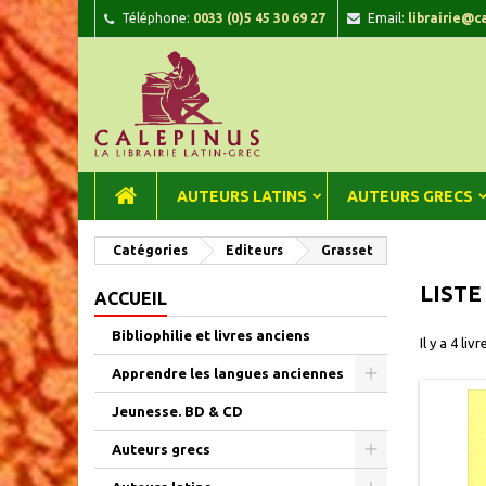
Téléphone:
0033 (0)5 45 30 69 27
Email:
librairie@c
A
(
C
C
add_circle_outline
((
Vou
Nom
AUTEURS LATINS
AUTEURS GRECS
Catégories
Editeurs
Grasset
LISTE
ACCUEIL
Bibliophilie et livres anciens
Il y a 4 livr
Apprendre les langues anciennes
Jeunesse. BD & CD
Auteurs grecs