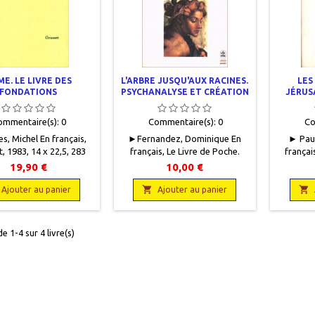
E. LE LIVRE DES
L'ARBRE JUSQU'AUX RACINES.
LES
FONDATIONS
PSYCHANALYSE ET CRÉATION
JÉRUS
ommentaire(s):
0
Commentaire(s):
0
Co
s, Michel En français,
►Fernandez, Dominique En
► Paup
, 1983, 14 x 22,5, 283
français, Le Livre de Poche.
françai
pages, broché.
Biblio essais, Grasset, 1992, 11
22,5,
19,90 €
10,00 €
f.9782246287315
x 16,5, 374 pages, broché,
occasio
occasion . Bon état. Epuisé chez


ma
Ajouter au panier
Ajouter au panier
l'éditeur, 9782253061618
intér
e 1-4 sur 4 livre(s)