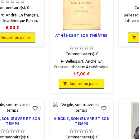
ommentaire(s):
0
Co
rt, André. En français,
Bellesso
ie Académique Perrin,
Librair
 x 18,5, IX + 345 pages,
1930, 
6,00 €
, occasion.Bon état.
broché
ATHÈNES ET SON THÉÂTRE
apier très jauni.
couvertu

Ajouter au panier
Commentaire(s):
0
► Bellessort, André En
français, Librairie Académique
Perrin, 1934, 13 x 20, 344
15,00 €
pages, broché, occasion.
Correct, couverture défraîchie,

Ajouter au panier
un coin plié, bords des dos
frottés, rousseurs éparses. Un
des 2500 exemplaires sur Alfa
Mousse qui constitue l'édition
favorite_border
favorite_border
originale.
E, SON ŒUVRE ET SON
VIRGILE, SON ŒUVRE ET SON
TEMPS
TEMPS
ommentaire(s):
0
Commentaire(s):
0