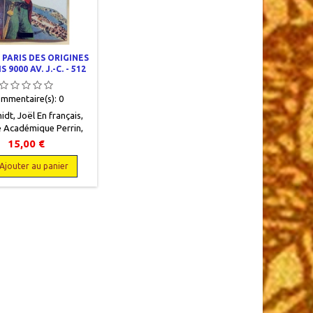
 PARIS DES ORIGINES
 9000 AV. J.-C. - 512
AP. J.-C.
mmentaire(s):
0
dt, Joël En français,
ie Académique Perrin,
,5 x 21,5, 340 pages +
15,00 €
s d'illustrations hors
 & B, relié, occasion.
Ajouter au panier
n état. Jaquette avec
s rousseurs. Première
ion.9782262004156