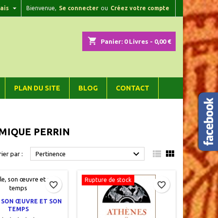

ais
Bienvenue,
Se connecter
ou
Créez votre compte
×
×
×
×
shopping_cart
Panier:
0
Livres - 0,00 €
)
n
PLAN DU SITE
BLOG
CONTACT
s
ÉMIQUE PERRIN



rier par :
Pertinence
Rupture de stock
favorite_border
favorite_border
, SON ŒUVRE ET SON
TEMPS