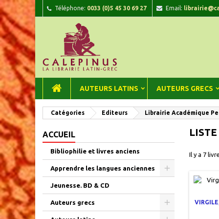
Téléphone:
0033 (0)5 45 30 69 27
Email:
librairie@c
A
(
C
C
add_circle_outline
((
Vou
Nom
AUTEURS LATINS
AUTEURS GRECS
Catégories
Editeurs
Librairie Académique Pe
LISTE
ACCUEIL
Bibliophilie et livres anciens
Il y a 7 livr
Apprendre les langues anciennes
Jeunesse. BD & CD
Auteurs grecs
VIRGIL