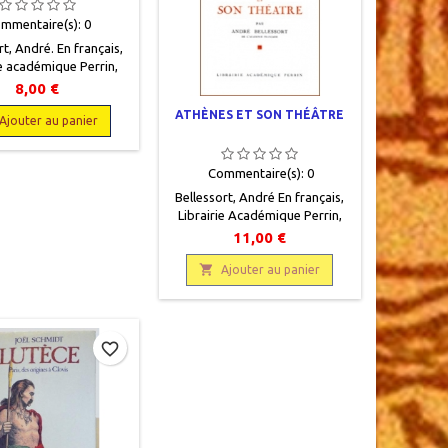
mmentaire(s):
0
rt, André. En français,
ie académique Perrin,
12 x 18,5, 346 pages,
8,00 €
, occasion. Correct,
ATHÈNES ET SON THÉÂTRE
re défraîchie, papier
Ajouter au panier
jauni.
Commentaire(s):
0
Bellessort, André En français,
Librairie Académique Perrin,
1954, 13 x 20, 344 pages,
11,00 €
broché, occasion.Bon état.

Ajouter au panier
favorite_border