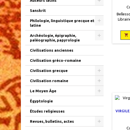
Auteurs latins
C
Sanskrit
Bellesso
Librair
Philologie, linguistique grecque et
1927, 12
latine
broché

P
Archéologie, épigraphie,
paléographie, papyrologie
Civilisations anciennes
Civilisation gréco-romaine
Civilisation grecque
Civilisation romaine
Le Moyen Âge
Égyptologie
VIRGIL
Études religieuses
Revues, bulletins, actes
C