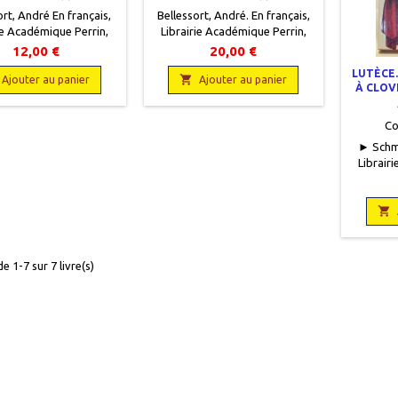
ort, André En français,
Bellessort, André. En français,
ie Académique Perrin,
Librairie Académique Perrin,
 x 18,5, IX + 345 pages,
1943, 12 x 18,5, IX + 345 pages,
12,00 €
20,00 €
, occasion. Bon état.
broché, occasion. Bon état. Non
LUTÈCE.
ues annotations au

coupé.
Ajouter au panier
Ajouter au panier
À CLOVIS
crayon.
Co
► Schmi
Librair
1986, 13
16 page
texte N

Très bo
quelque
édit
e 1-7 sur 7 livre(s)