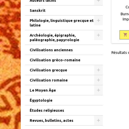
Auteurs latins
C
Sanskrit
Burno
Impr
Philologie, linguistique grecque et
classiqu
latine
Cie, 183
pages, r

Archéologie, épigraphie,
paléographie, papyrologie
reliu
cartonné
Civilisations anciennes
émouss
Résultats d
Civilisation gréco-romaine
Civilisation grecque
Civilisation romaine
Le Moyen Âge
Égyptologie
Études religieuses
Revues, bulletins, actes