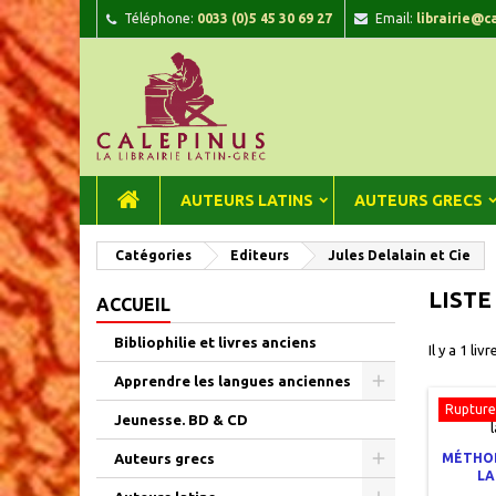
Téléphone:
0033 (0)5 45 30 69 27
Email:
librairie@c
A
(
C
C
add_circle_outline
((
Vou
Nom
AUTEURS LATINS
AUTEURS GRECS
Catégories
Editeurs
Jules Delalain et Cie
LISTE
ACCUEIL
Bibliophilie et livres anciens
Il y a 1 livr
Apprendre les langues anciennes
Rupture
Jeunesse. BD & CD
Auteurs grecs
MÉTHOD
LA