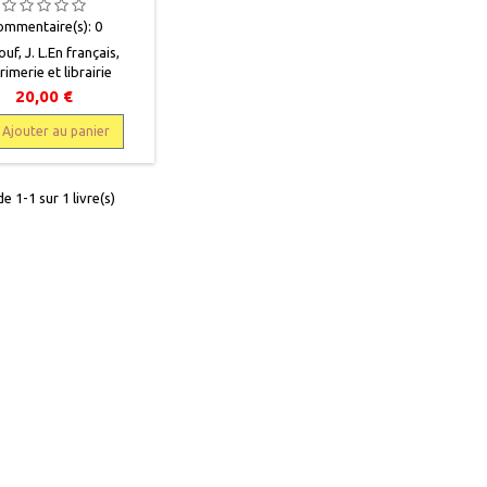
ommentaire(s):
0
uf, J. L.En français,
imerie et librairie
es de Jules Delalain et
20,00 €
7, 13 x 20,5, XIII + 335
elié, occasion. Correct,
Ajouter au panier
re de l'époque, plats
s bleus frottés, bords
és, première page de
e 1-1 sur 1 livre(s)
garde déchirée.