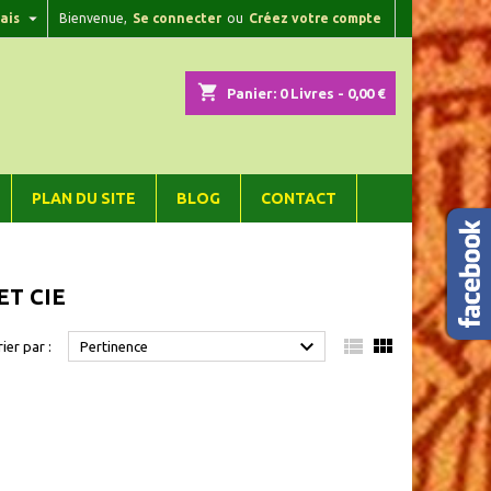

ais
Bienvenue,
Se connecter
ou
Créez votre compte
×
×
×
×
shopping_cart
Panier:
0
Livres - 0,00 €
)
n
PLAN DU SITE
BLOG
CONTACT
s
ET CIE



rier par :
Pertinence