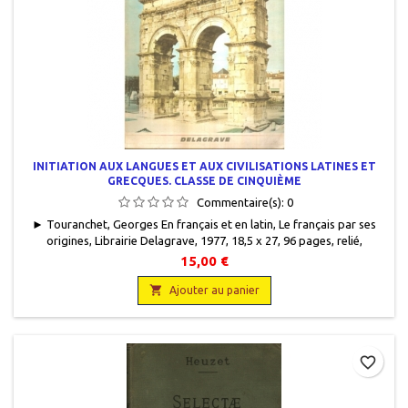
INITIATION AUX LANGUES ET AUX CIVILISATIONS LATINES ET
GRECQUES. CLASSE DE CINQUIÈME
Commentaire(s):
0
► Touranchet, Georges En français et en latin, Le français par ses
origines, Librairie Delagrave, 1977, 18,5 x 27, 96 pages, relié,
occasion. Reliure cartonnée en bon état. Un coin bas au recto
15,00 €
marqué.

Ajouter au panier
favorite_border