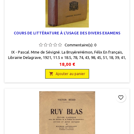
COURS DE LITTÉRATURE À L'USAGE DES DIVERS EXAMENS
Commentaire(s):
0
IX - Pascal. Mme de Sévigné. La BruyèreHémon, Félix En français,
Librairie Delagrave, 1921, 11.5 x 18.5, 78, 74, 43, 98, 45, 51, 18, 39, 41,
30 pages, relié, occasion. Très bon état. Quelques défauts mineurs
18,00 €
sur la couverture (petits coups en bordure). Demi percaline bordeau.
Titre imprimé en noir sur le dos. Plats cartonnés violine clair. Titre

Ajouter au panier
imprimé...
favorite_border