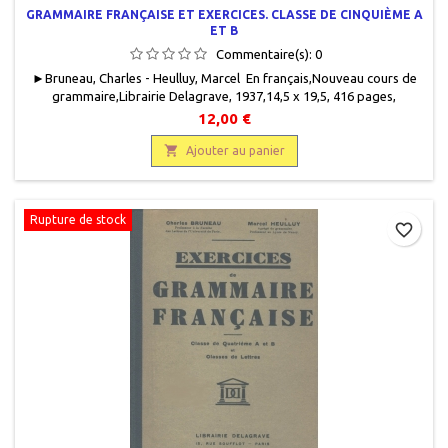
GRAMMAIRE FRANÇAISE ET EXERCICES. CLASSE DE CINQUIÈME A
ET B
Commentaire(s):
0
► Bruneau, Charles - Heulluy, Marcel En français,Nouveau cours de
grammaire,Librairie Delagrave, 1937,14,5 x 19,5, 416 pages,
relié, occasion .Bon état. Demi percaline verte. Plats imprimés.
12,00 €
Tampon hommage des éditeurs en bas de page.

Ajouter au panier
Rupture de stock
favorite_border