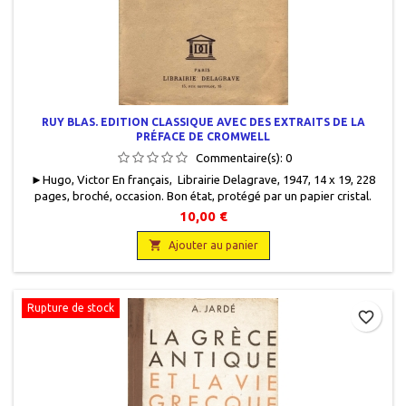
RUY BLAS. EDITION CLASSIQUE AVEC DES EXTRAITS DE LA
PRÉFACE DE CROMWELL
Commentaire(s):
0
► Hugo, Victor En français, Librairie Delagrave, 1947, 14 x 19, 228
pages, broché, occasion . Bon état, protégé par un papier cristal.
Tampon Hommage de l'éditeur sur la page de titre. Quelques
10,00 €
rousseurs.

Ajouter au panier
Rupture de stock
favorite_border