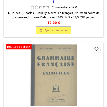
B
Commentaire(s):
0
► Bruneau, Charles - Heulluy, Marcel En français, Nouveau cours de
grammaire, Librairie Delagrave, 1935, 14,5 x 19,5, 288 pages,
relié, occasion . Bon état. Demi percaline verte. Plats imprimés.
12,00 €

Ajouter au panier
Rupture de stock
favorite_border