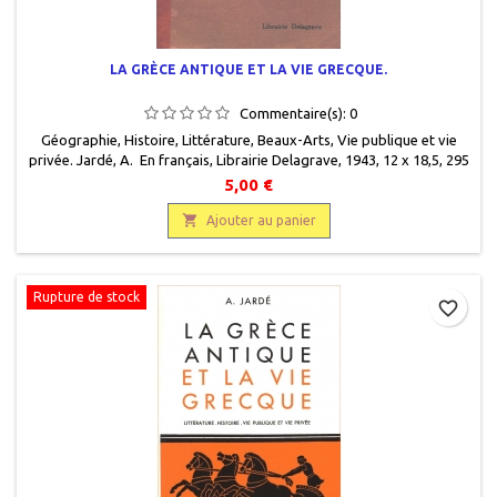
LA GRÈCE ANTIQUE ET LA VIE GRECQUE.
Commentaire(s):
0
Géographie, Histoire, Littérature, Beaux-Arts, Vie publique et vie
privée. Jardé, A. En français, Librairie Delagrave, 1943, 12 x 18,5, 295
pages, broché, occasion. Couverture défraîchie, avec de légers
5,00 €
manques, dos renforcé. Papier intérieur très jauni.

Ajouter au panier
Rupture de stock
favorite_border