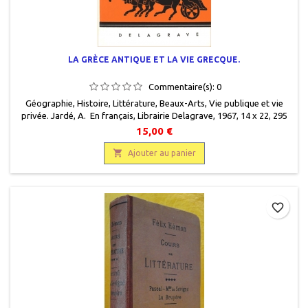
LA GRÈCE ANTIQUE ET LA VIE GRECQUE.
Commentaire(s):
0
Géographie, Histoire, Littérature, Beaux-Arts, Vie publique et vie
privée. Jardé, A. En français, Librairie Delagrave, 1967, 14 x 22, 295
pages, broché, occasion. Très bon état, comme neuf.
15,00 €

Ajouter au panier
favorite_border