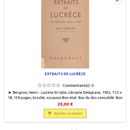
EXTRAITS DE LUCRÈCE
Commentaire(s):
0
► Bergson, Henri - Lucrèce En latin, Librairie Delagrave, 1955, 11,5 x
18, 159 pages, broché, occasion.Bon état. Bas du dos consolidé. Bon
état intérieur. Nom du propriètaire au stylo bleu.
20,00 €

Ajouter au panier