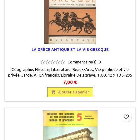
LA GRÈCE ANTIQUE ET LA VIE GRECQUE
Commentaire(s):
0
Géographie, Histoire, Littérature, Beaux-Arts, Vie publique et vie
privée. Jardé, A. En français, Librairie Delagrave, 1953, 12 x 18,5, 295
pages, relié, occasion. Correct. Demi percaline brune. Couverture
7,00 €
insolée, haut de charnière recto frotté. Papier intérieur jauni.

Ajouter au panier
favorite_border