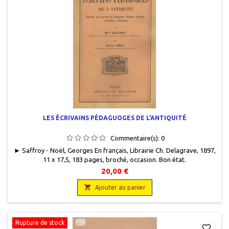
LES ÉCRIVAINS PÉDAGUOGES DE L'ANTIQUITÉ
Commentaire(s):
0
► Saffroy - Noël, Georges En français, Librairie Ch. Delagrave, 1897,
11 x 17,5, 183 pages, broché, occasion . Bon état.
20,00 €

Ajouter au panier
Rupture de stock
favorite_border