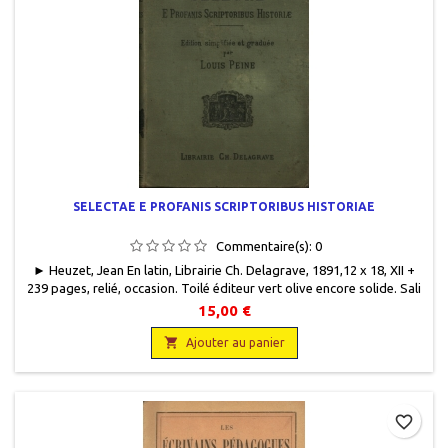
SELECTAE E PROFANIS SCRIPTORIBUS HISTORIAE
Commentaire(s):
0
► Heuzet, Jean En latin, Librairie Ch. Delagrave, 1891,12 x 18, XII +
239 pages, relié, occasion. Toilé éditeur vert olive encore solide. Sali
(plat recto), couleur passée par endroits et avec de nombreuses
15,00 €
taches d'encre noire : milieu de dos, plat verso. Tranches avec de
nombreuses rousseurs. Intérieur en bon état, papier encore frais,

Ajouter au panier
quelques...
favorite_border