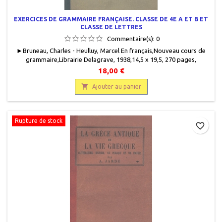
EXERCICES DE GRAMMAIRE FRANÇAISE. CLASSE DE 4E A ET B ET
CLASSE DE LETTRES
Commentaire(s):
0
► Bruneau, Charles - Heulluy, Marcel En français,Nouveau cours de
grammaire,Librairie Delagrave, 1938,14,5 x 19,5, 270 pages,
relié, occasion .Bon état. Demi percaline verte. Plats imprimés.
18,00 €
Cahiers intérieurs plus ou moins jaunis.

Ajouter au panier
Rupture de stock
favorite_border