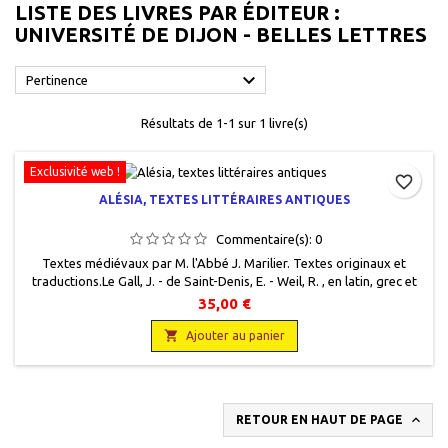
LISTE DES LIVRES PAR ÉDITEUR :
UNIVERSITÉ DE DIJON - BELLES LETTRES

Pertinence
Résultats de 1-1 sur 1 livre(s)
Exclusivité web !
favorite_border
ALÉSIA, TEXTES LITTÉRAIRES ANTIQUES
Commentaire(s):
0
Textes médiévaux par M. l'Abbé J. Marilier. Textes originaux et
traductions.Le Gall, J. - de Saint-Denis, E. - Weil, R. , en latin, grec et
français, , Université de Dijon - Belles Lettres, 1973, 16,5 x 25, 177
35,00 €
pages, brochéoccasion, Très bon état. Non coupé.

Ajouter au panier

RETOUR EN HAUT DE PAGE