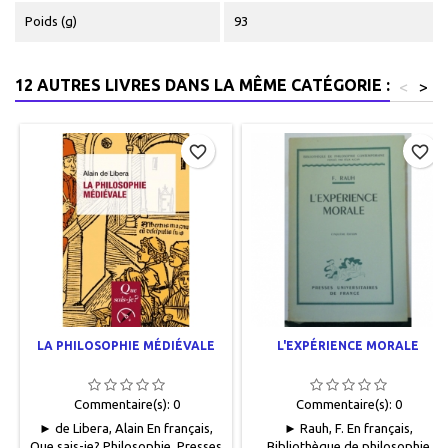
Poids (g)
93
12 AUTRES LIVRES DANS LA MÊME CATÉGORIE :
<
>
favorite_border
favorite_border
LA PHILOSOPHIE MÉDIÉVALE
L'EXPÉRIENCE MORALE
Commentaire(s):
0
Commentaire(s):
0
► de Libera, Alain En français,
► Rauh, F. En français,
Que sais-je? Philosophie, Presses
Bibliothèque de philosophie