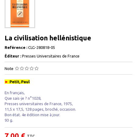
La civilisation hellénistique
Reférence :
CLG-280818-05
Éditeur :
Presses Universitaires de France
Note
►
Petit, Paul
En français,
Que sais-je ? n°1028,
Presses universitaires de France, 1975,
11,5 x 17,5, 128 pages, broché, occasion .
Bon état. 4e édition mise à jour.
93 g.
7,00 €
TTC