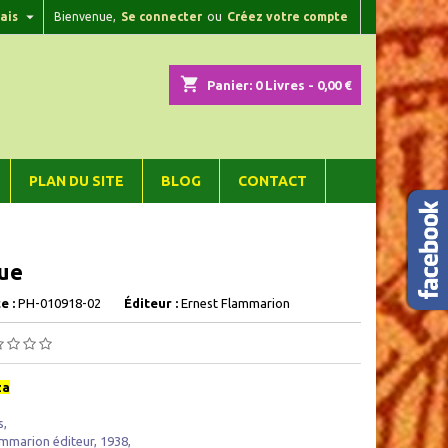

ais
Bienvenue,
Se connecter
ou
Créez votre compte
×
×
×
shopping_cart
Panier:
0
Livres - 0,00 €
n
PLAN DU SITE
BLOG
CONTACT
s
ue
e :
PH-010918-02
Éditeur :
Ernest Flammarion
za
s,
ammarion éditeur, 1938,