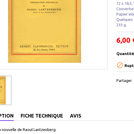
12 x 18,5,
Couvertur
Papier inté
Quelques 
233 g.
6,00 
Quantité

Rupt
Partager
PTION
FICHE TECHNIQUE
AVIS
 nouvelle de Raoul Lantzenberg.