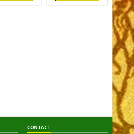
f.9782251006543
CONTACT