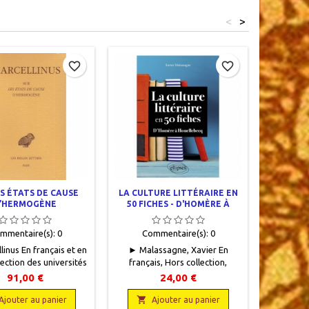
<
>
Rupture d
favorite_border
favorite_border
ES ÉTATS DE CAUSE
LA CULTURE LITTÉRAIRE EN
SOCR
’HERMOGÈNE
50 FICHES - D'HOMÈRE À
HOUELLEBECQ
mmentaire(s):
0
Commentaire(s):
0
Com
inus En français et en
► Malassagne, Xavier En
► Platon 
lection des universités
français, Hors collection,
grec, 
e, Les Belles Lettres,
Ellipses, 2021, 16,5 x 24, 328
Librairie 
91,00 €
24,00 €
2,5 x 19, XXXII + 702
pages, broché.
19, 92 pa
ages, broché.
Neuf.9782340063235


Couv
Ajouter au panier
Ajouter au panier
A