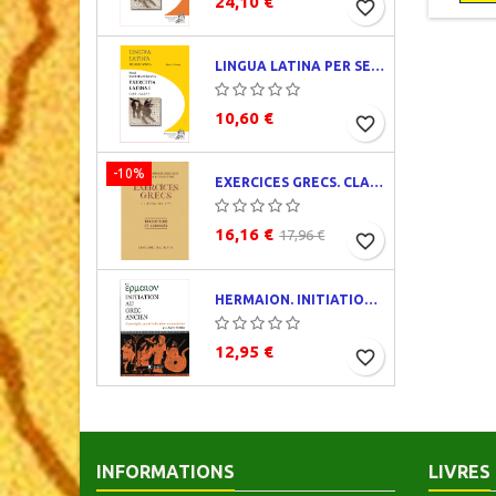
24,10 €
défraîch
favorite_border
Ro
LINGUA LATINA PER SE ILLUSTRATA. EXERCITIA LATINA I
10,60 €
favorite_border
-10%
EXERCICES GRECS. CLASSE DE QUATRIÈME. TRADUCTIONS ET CORRIGÉS
16,16 €
17,96 €
favorite_border
HERMAION. INITIATION AU GREC ANCIEN. CORRIGÉS PARTIELS
12,95 €
favorite_border
INFORMATIONS
LIVRES