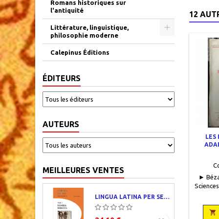
Romans historiques sur
l'antiquité
12 AUT
Littérature, linguistique,
philosophie moderne
Calepinus Éditions
ÉDITEURS
AUTEURS
LES
ADAP
C
MEILLEURES VENTES
► Bézar
Sciences 
Les Edit
LINGUA LATINA PER SE ILLUSTRATA. PARS I : FAMILIA ROMANA
x 19, X
occasion
