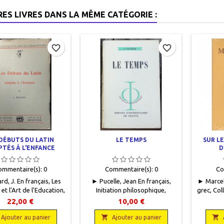
RES LIVRES DANS LA MÊME CATÉGORIE :
favorite_border
favorite_border
 DÉBUTS DU LATIN
LE TEMPS
SUR L
TÉS À L'ENFANCE
D
ommentaire(s):
0
Commentaire(s):
0
Co
d, J. En français, Les
► Pucelle, Jean En français,
► Marcell
et l'Art de l'Education,
Initiation philosophique,
grec, Col
ions du Cerf, 1934, 12,5
Presses universitaires de
de Franc
22,00 €
10,00 €
II + 230 pages, broché,
France, 1955, 12 x 18,5, 108
2023, 1
. Bon état. Couverture
pages, broché, occasion. Bon


p
Ajouter au panier
Ajouter au panier