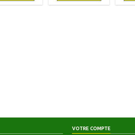
ie. Bon état intérieur.
état. Première édition.
Neu
usseurs éparses.
VOTRE COMPTE