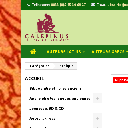
Téléphone:
0033 (0)5 45 30 69 27
Email:
librairie@c
A
C
C
add_circle_outline
Vou
Nom
AUTEURS LATINS
AUTEURS GRECS
Catégories
Ethique
ACCUEIL
Rupture
Bibliophilie et livres anciens
Apprendre les langues anciennes
Jeunesse. BD & CD
Auteurs grecs