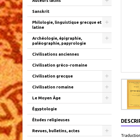
Auteurs latins
Sanskrit
Philologie, linguistique grecque et
latine
Archéologie, épigraphie,
paléographie, papyrologie
Civilisations anciennes
Civilisation gréco-romaine
Civilisation grecque
Civilisation romaine
Le Moyen Âge
Égyptologie
Études religieuses
DESCRI
Revues, bulletins, actes
Traduction