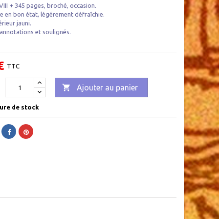
 VIII + 345 pages, broché, occasion .
e en bon état, légérement défraîchie.
rieur jauni.
annotations et soulignés.
€
TTC

Ajouter au panier
ure de stock