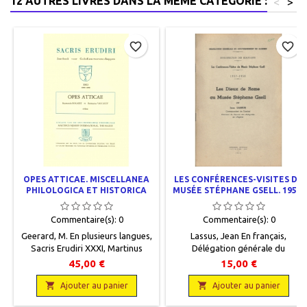
12 AUTRES LIVRES DANS LA MÊME CATÉGORIE :
<
>
favorite_border
favorite_border
OPES ATTICAE. MISCELLANEA
LES CONFÉRENCES-VISITES DU
PHILOLOGICA ET HISTORICA
MUSÉE STÉPHANE GSELL. 1957-
RAYMONDO BOGAERT ET
1958 LES DIEUX DE ROME AU
HERMANNO VAN LOOY OBLATA
MUSÉE STÉPHANE GSELL
Commentaire(s):
0
Commentaire(s):
0
Geerard, M. En plusieurs langues,
Lassus, Jean En français,
Sacris Erudiri XXXI, Martinus
Délégation générale du
Nijhoff International, 1990, 16 x
Gouvernement en Algérie - Sous-
45,00 €
15,00 €
25, XXIX + 483 pages + 24
direction des Beaux-Arts,
planches, broché, occasion. Très

Imprimerie Officielle, Alger, 1960,

Ajouter au panier
Ajouter au panier
bon état. Jaquette éditeur
15.5 x 24, 27 pages , agrafé,