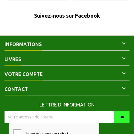
défraîchie.
occasion. Bon état. Avec 9
illustrations noir et blanc, pleine
page.
Suivez-nous sur Facebook

INFORMATIONS

LIVRES

VOTRE COMPTE

CONTACT
LETTRE D'INFORMATION