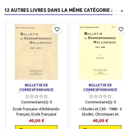
12 AUTRES LIVRES DANS LA MÊME CATÉGORIE :
<
>
favorite_border
favorite_border
BULLETIN DE
BULLETIN DE
CORRESPONDANCE
CORRESPONDANCE
HELLÉNIQUE - XCIV - 1970 - I ET
HELLÉNIQUE - CXII - 1988
XCIV - 1970 - II
Commentaire(s):
0
Commentaire(s):
0
Ecole française d'AthènesEn
- I Etudes et CXII - 1988 - II
français, Ecole française
Etudes. Chroniques et
d'Athènes, 1971, 19,5 x 25,5, 1067
rapportsEcole française
40,00 €
40,00 €
pages, broché, occasion. Bon
d'Athènes En français, Ecole