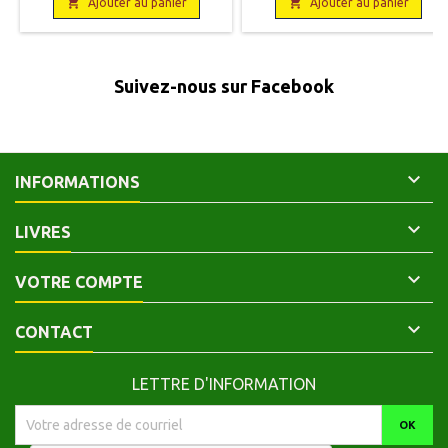
état. Couvertures défraîchies.

française d'Athènes, 1988 - 1989,

Ajouter au panier
Ajouter au panier
Tomes I ,en partie, II non coupé.
19,5 x 25,5, 879 pages, broché,
Les deux volumes
occasion. Bon état. Couvertures
très légèrement défraîchies. Les
deux volumes.
Suivez-nous sur Facebook

INFORMATIONS

LIVRES

VOTRE COMPTE

CONTACT
LETTRE D'INFORMATION