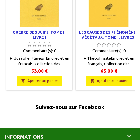
GUERRE DES JUIFS. TOME I :
LES CAUSES DES PHÉNOMÈNES
LIVRE I
VÉGÉTAUX. TOME I, LIVRES I
ET II
Commentaire(s):
0
Commentaire(s):
0
► Josèphe, Flavius En grec et en
►ThéophrasteEn grec et en
français, Collection des
français, Collection des
Universités de France, Paris, Les
Universités de France, Les Belles
53,00 €
65,00 €
Belles Lettres, 2019, 12.5 x 19,
Lettres, 2012, 13 x 19, XXXII + 364
360 pages, broché.Neuf.


pages, broché. Neuf.
Ajouter au panier
Ajouter au panier
9782251001807
9782251005744
Suivez-nous sur Facebook

INFORMATIONS