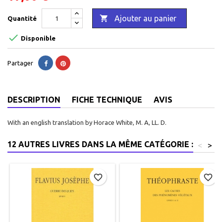

Ajouter au panier
Quantité

Disponible
Partager
DESCRIPTION
FICHE TECHNIQUE
AVIS
With an english translation by Horace White, M. A, LL. D.
12 AUTRES LIVRES DANS LA MÊME CATÉGORIE :
<
>
favorite_border
favorite_border