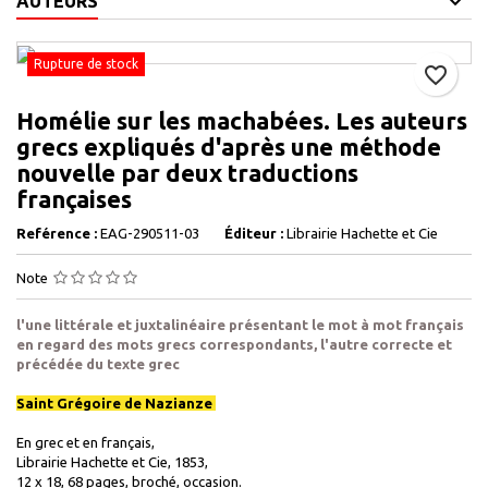
AUTEURS
Rupture de stock
favorite_border
Homélie sur les machabées. Les auteurs
grecs expliqués d'après une méthode
nouvelle par deux traductions
françaises
Reférence :
EAG-290511-03
Éditeur :
Librairie Hachette et Cie
Note
l'une littérale et juxtalinéaire présentant le mot à mot français
en regard des mots grecs correspondants, l'autre correcte et
précédée du texte grec
Saint Grégoire de Nazianze
En grec et en français,
Librairie Hachette et Cie, 1853,
12 x 18, 68 pages, broché, occasion.