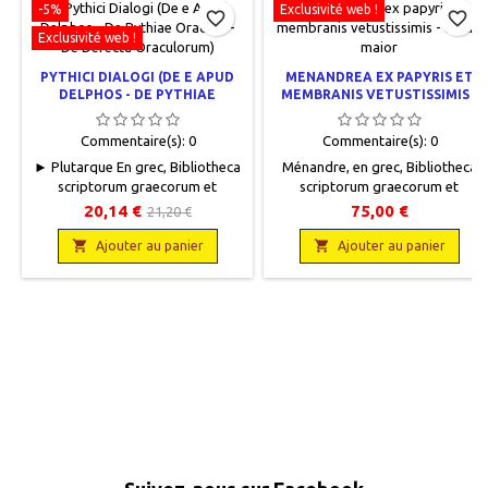
-5%
Exclusivité web !
favorite_border
favorite_border
Exclusivité web !
PYTHICI DIALOGI (DE E APUD
MENANDREA EX PAPYRIS ET
DELPHOS - DE PYTHIAE
MEMBRANIS VETUSTISSIMIS -
ORACULIS - DE DEFECTU
EDITIO MAIOR
ORACULORUM)
Commentaire(s):
0
Commentaire(s):
0
► Plutarque En grec, Bibliotheca
Ménandre, en grec, Bibliotheca
scriptorum graecorum et
scriptorum graecorum et
romanorum
romanorum Teubneriana, Lipsiae
20,14 €
75,00 €
21,20 €
teubneriana,Teubner, 1997,13 x
in aedibus B. G. Teubneri, 1910,
20, XI + 124 pages, broché.Neuf.

11,5 x 18, LVIII + 259 pages,

Ajouter au panier
Ajouter au panier
9783815416952
reliéoccasion, Correct, demi toilé
beige, pièce de titre cuir noir,
titre et filets gravés or, plats
cartonnés noir et blanc, pages de
garde grises.