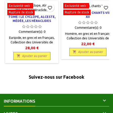
Exclusivité web !
Exclusivité web !
favorite_border
favorite_border
Rupture de stock
Rupture de stock
ILIADE : TOME II, CHANTS VII-
XII
TOME I LE CYCLOPE, ALCESTE,
MÉDÉE, LES HÉRACLIDES
Commentaire(s):
0
Commentaire(s):
0
Homère, en grec et en français,
Euripide, en grec et en français,
Collection des Universités de
Collection des Universités de
France, Paris, Les Belles Lettres,
22,00 €
France, Paris, Les Belles Lettres,
1947, 13,5 x 20,5, XI + 164 pages,
28,00 €
1976, 13,5 x 20,5, 235 pages,
reliéoccasion, Très bon état,

Ajouter au panier
reliéoccasion, Très bon état,

Ajouter au panier
pleine toile bleu-gris, dos lisse,
pleine toile bleu-gris, dos lisse,
pièce de titre en cuir brun, titre et
pièce de titre en cuir brun, titre
filets gravés or, pages de gardes
gravé or, pages de gardes
brunes uniformes
brunes uniformes.
Suivez-nous sur Facebook

INFORMATIONS