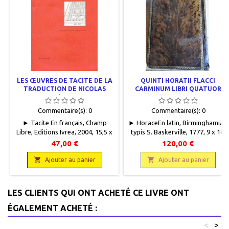
LES ŒUVRES DE TACITE DE LA
QUINTI HORATII FLACCI
TRADUCTION DE NICOLAS
CARMINUM LIBRI QUATUOR
PERROT D’ABLANCOURT
Commentaire(s):
0
Commentaire(s):
0
► Tacite En français, Champ
► HoraceEn latin, Birminghamiæ,
Libre, Editions Ivrea, 2004, 15,5 x
typis S. Baskerville, 1777, 9 x 16,
23,5, 776 pages, relié. Neuf.
300 pages, relié, occasion. Plein
47,00 €
120,00 €
9782851842817
veau moucheté, dos lisse à

caissons ornés, pièce de titre en

Ajouter au panier
Ajouter au panier
cuir bordeaux, titre, filets et
motifs gravés or, haut et bas de
coiffe abîmés, trous de vers,
LES CLIENTS QUI ONT ACHETÉ CE LIVRE ONT
filets d'encadrement sur les
plats, bords des plats ornés,
ÉGALEMENT ACHETÉ :
coins abîmés, tranche décorée,
pages de...
<
>