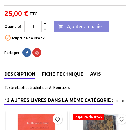
25,00 €
TTC

Ajouter au panier
Quantité

Rupture de stock
Partager
DESCRIPTION
FICHE TECHNIQUE
AVIS
Texte établi et traduit par A. Bourgery.
12 AUTRES LIVRES DANS LA MÊME CATÉGORIE :
<
>
Rupture de stock
favorite_border
favorite_border