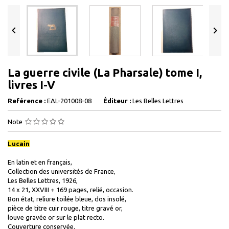


La guerre civile (La Pharsale) tome I,
livres I-V
Reférence :
EAL-201008-08
Éditeur :
Les Belles Lettres
Note
Lucain
En latin et en français,
Collection des universités de France,
Les Belles Lettres, 1926,
14 x 21, XXVIII + 169 pages, relié, occasion.
Bon état, reliure toilée bleue, dos insolé,
pièce de titre cuir rouge, titre gravé or,
louve gravée or sur le plat recto.
Couverture conservée.