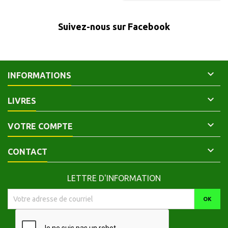
bibliothèque en bas du dos.
Lacets apparents. Frontispice
pleine page avec le titre inséré en
Suivez-nous sur Facebook
cartouche dans le haut de
l'illustration. Vignette gravée sur
la...

INFORMATIONS

LIVRES

VOTRE COMPTE

CONTACT
LETTRE D'INFORMATION