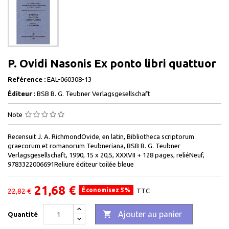
P. Ovidi Nasonis Ex ponto libri quattuor
Reférence :
EAL-060308-13
Éditeur :
BSB B. G. Teubner Verlagsgesellschaft
Note
Recensuit J. A. RichmondOvide, en latin, Bibliotheca scriptorum
graecorum et romanorum Teubneriana, BSB B. G. Teubner
Verlagsgesellschaft, 1990, 15 x 20,5, XXXVII + 128 pages, reliéNeuf,
9783322006691Reliure éditeur toilée bleue
21,68 €
Économisez 5%
22,82 €
TTC

Ajouter au panier
Quantité