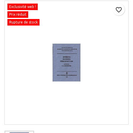
Exclusivité web !
favorite_border
Prix réduit
Rupture de stock