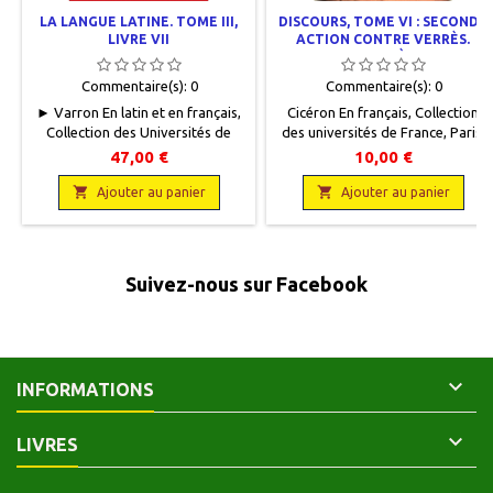
LA LANGUE LATINE. TOME III,
DISCOURS, TOME VI : SECONDE
LIVRE VII
ACTION CONTRE VERRÈS.
LIVRE CINQUIÈME : LES
SUPPLICES (TRADUCTION
Commentaire(s):
0
Commentaire(s):
0
SEULE)
► Varron En latin et en français,
Cicéron En français, Collection
Collection des Universités de
des universités de France, Paris,
France, Les Belles Lettres,
Les Belles Lettres, 1930, 13 x 20,
47,00 €
10,00 €
2019,13 x 19, XLVIII + 160 pages,
XV + 99 p., broché, occasion. Bon
broché.Neuf. 9782251014852

état, couverture défraîchie. Léger

Ajouter au panier
Ajouter au panier
manque de papier en bas de dos.
Non coupé.Protégé par du
papier cristal.
Suivez-nous sur Facebook

INFORMATIONS

LIVRES