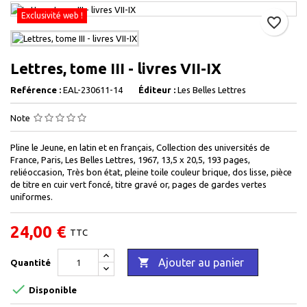
Exclusivité web !
favorite_border
Lettres, tome III - livres VII-IX
Reférence :
EAL-230611-14
Éditeur :
Les Belles Lettres
Note
Pline le Jeune, en latin et en français, Collection des universités de
France, Paris, Les Belles Lettres, 1967, 13,5 x 20,5, 193 pages,
reliéoccasion, Très bon état, pleine toile couleur brique, dos lisse, pièce
de titre en cuir vert foncé, titre gravé or, pages de gardes vertes
uniformes.
24,00 €
TTC

Ajouter au panier
Quantité

Disponible