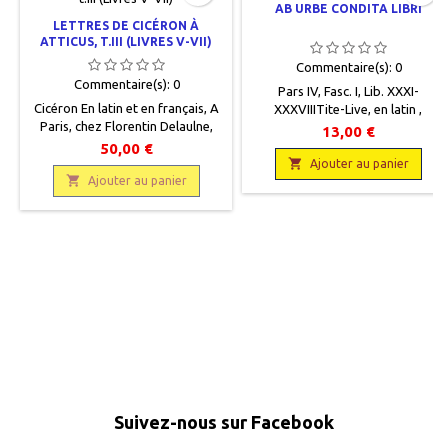
AB URBE CONDITA LIBRI
LETTRES DE CICÉRON À
ATTICUS, T.III (LIVRES V-VII)
Commentaire(s):
0
Commentaire(s):
0
Pars IV, Fasc. I, Lib. XXXI-
Cicéron En latin et en français, A
XXXVIIITite-Live, en latin ,
Paris, chez Florentin Delaulne,
Bibliotheca scriptorum
13,00 €
1714, 10 x 17, 553 p., relié,
graecorum et romanorum
50,00 €
occasion. Reliure plein veau. Dos
teubneuriana, Lipsiae in aedibus

Ajouter au panier
à cinq nerfs. Fers décoratifs plein

Ajouter au panier
B. G. Teubneri, 1891, 12 x 18, XXV
dos intercalés. Pièce de titre, cuir
+ 415 p., reliéoccasion, Demi cuir
plus clair, encadré de filets. Titre,
noir usé, dos renforcé, titre et
tomaison et fers gravés or.
double filets gravés or, plats
Manque sur le coin haut du plat
cartonnés marbrés noir et blancs,
verso, les autres coins sont
pages de garde colorées,
émoussés. Petits manques...
tampons de bibliothèque.
Suivez-nous sur Facebook