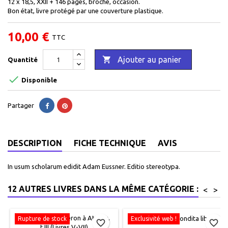
12 x 18,5, XXII + 146 pages, broché, occasion.
Bon état, livre protégé par une couverture plastique.
10,00 €
TTC

Ajouter au panier
Quantité

Disponible
Partager
DESCRIPTION
FICHE TECHNIQUE
AVIS
In usum scholarum edidit Adam Eussner. Editio stereotypa.
12 AUTRES LIVRES DANS LA MÊME CATÉGORIE :
<
>
Rupture de stock
Exclusivité web !
favorite_border
favorite_border