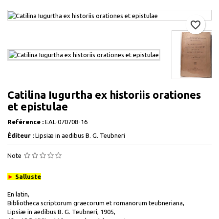
favorite_border
Catilina Iugurtha ex historiis orationes
et epistulae
Reférence :
EAL-070708-16
Éditeur :
Lipsiæ in aedibus B. G. Teubneri
Note
►
Salluste
En latin,
Bibliotheca scriptorum graecorum et romanorum teubneriana,
Lipsiæ in aedibus B. G. Teubneri, 1905,