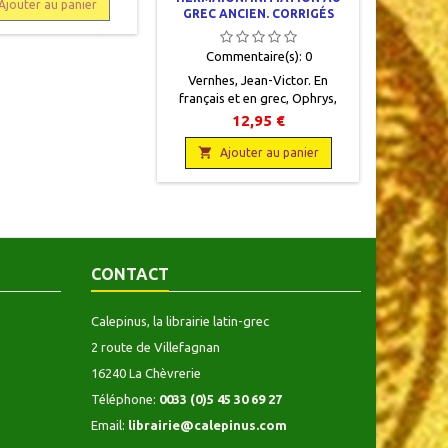
ation byzantine et son
Ajouter au panier
GREC ANCIEN. CORRIGÉS
ence. L'héritage de
PARTIELS
.► Diehl, Charles En
Commentaire(s):
0
Flammarion, 1919, 11 x
pages, relié, occasion.
Vernhes, Jean-Victor. En
que, dos lisse, titre et
français et en grec, Ophrys,
 gravé or. Bon état,
2004, 17 x 24, 61 pages, agrafé.
12,95 €
jauni, haut de pages
Neuf. Nouvelle présentation,
ornées sur la...

couverture
Ajouter au panier
cartonnée.9782708010857
CONTACT
Calepinus, la librairie latin-grec
2 route de Villefagnan
16240 La Chèvrerie
Téléphone:
0033 (0)5 45 30 69 27
Email:
librairie@calepinus.com