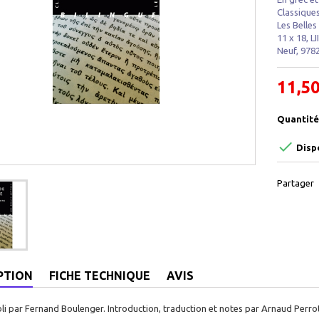
Classiques
Les Belles 
11 x 18, LI
Neuf, 978
11,50
Quantité

Disp
Partager
PTION
FICHE TECHNIQUE
AVIS
li par Fernand Boulenger. Introduction, traduction et notes par Arnaud Perro