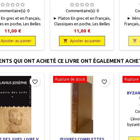
ommentaire(s):
0
Commentaire(s):
0
Co
 En grec et en français,
► Platon En grec et en français,
► Xéno
es en poche, Les Belles
Classiques en poche, Les Belles
français
2003, 11 x 18, XXXI + 96
Lettres, 1997, 11 x 18, XXIII +
Les B
11,00 €
11,00 €
es, broché. Neuf.
102 pages, broché. Neuf.
(dernier
9782251799704

9782251799087
XXIV +

Ajouter au panier
Ajouter au panier
Neu
IENTS QUI ONT ACHETÉ CE LIVRE ONT ÉGALEMENT ACHET
Rupture de stock
Rupture 
favorite_border
favorite_border
BYZAN
Co
L'évo
byzanti
grande
causes 
 DES JUIFS, LIVRE V
ŒUVRES COMPLETTES