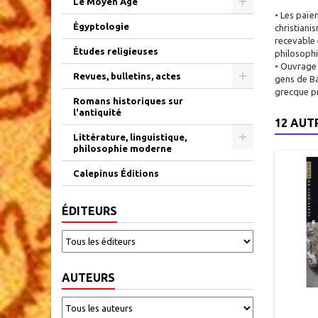
Le Moyen Âge
•
Les païen
Égyptologie
christiani
recevable 
Études religieuses
philosophi
•
Ouvrage c
Revues, bulletins, actes
gens de Ba
grecque p
Romans historiques sur
l'antiquité
12 AUT
Littérature, linguistique,
philosophie moderne
Calepinus Éditions
ÉDITEURS
AUTEURS