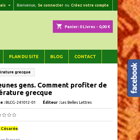

ais
Bienvenue,
Se connecter
ou
Créez votre compte
×
×
×
shopping_cart
Panier:
0
Livres - 0,00 €
n
PLAN DU SITE
BLOG
CONTACT
s
térature grecque
eunes gens. Comment profiter de
ttérature grecque
e :
BLCG-241012-01
Éditeur :
Les Belles Lettres
e Césarée
.
en français ,