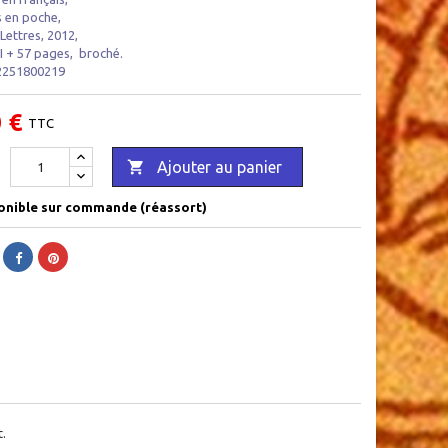
 en poche ,
Lettres , 2012,
II + 57 pages , broché.
2251800219
 €
TTC

Ajouter au panier
onible sur commande (réassort)
t.