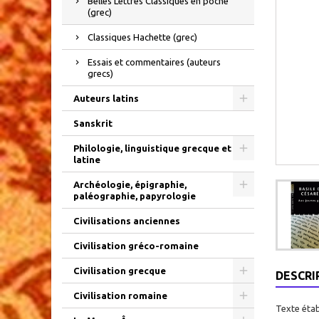
Belles Lettres Classiques en poche
(grec)
Classiques Hachette (grec)
Essais et commentaires (auteurs
grecs)
Auteurs latins
Sanskrit
Philologie, linguistique grecque et
latine
Archéologie, épigraphie,
paléographie, papyrologie
Civilisations anciennes
Civilisation gréco-romaine
Civilisation grecque
DESCRI
Civilisation romaine
Texte étab