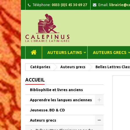
Téléphone:
0033 (0)5 45 30 69 27
Email:
librairie@c
A
C
C
add_circle_outline
Vou
Nom
AUTEURS LATINS
AUTEURS GRECS
Catégories
Auteurs grecs
Belles Lettres Clas
ACCUEIL
Bibliophilie et livres anciens
Apprendre les langues anciennes
Jeunesse. BD & CD
Auteurs grecs