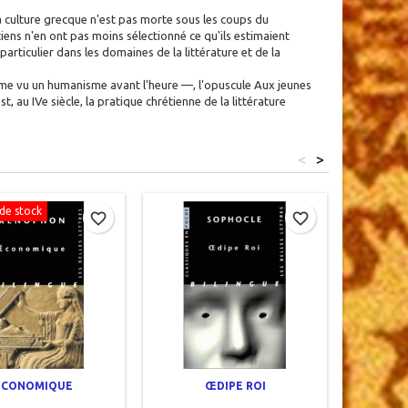
a culture grecque n'est pas morte sous les coups du
tiens n'en ont pas moins sélectionné ce qu'ils estimaient
particulier dans les domaines de la littérature et de la
me vu un humanisme avant l'heure —, l'opuscule Aux jeunes
 au IVe siècle, la pratique chrétienne de la littérature
<
>
de stock
Rupture d
favorite_border
favorite_border
ECONOMIQUE
ŒDIPE ROI