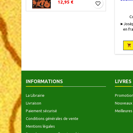
12,95 €
favorite_border
C
►Josèph
en fr
poche, L
11 x 1
Neu

INFORMATIONS
LIVRES
La Librairie
Promotio
Livraison
Nouveaux 
Paiement sécurisé
Meilleures
Conditions générales de vente
Mentions légales