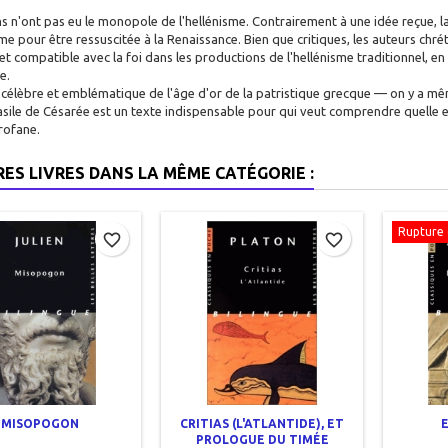
s n'ont pas eu le monopole de l'hellénisme. Contrairement à une idée reçue, l
sme pour être ressuscitée à la Renaissance. Bien que critiques, les auteurs chré
et compatible avec la foi dans les productions de l'hellénisme traditionnel, en 
e.
élèbre et emblématique de l'âge d'or de la patristique grecque — on y a mê
sile de Césarée est un texte indispensable pour qui veut comprendre quelle est,
rofane.
RES LIVRES DANS LA MÊME CATÉGORIE :
Rupture 
favorite_border
favorite_border
MISOPOGON
CRITIAS (L'ATLANTIDE), ET
PROLOGUE DU TIMÉE