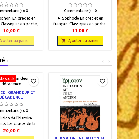
mmentaire(s):
0
Commentaire(s):
0
Com
phon En grec et en
► Sophocle En grec et en
Euripide E
, Classiques en poche,
français, Classiques en poche,
Classique
elles Lettres, 2008,
Les Belles Lettres, 2007, 11 x 18,
Lettres, 1
10,00 €
11,00 €
 tirage 2019)11 x 18,
XXXIII + 128 pages, broché.
p
 183 pages, broché.
Neuf. 9782251799247

Neuf

Ajouter au panier
Ajouter au panier
A
f.9782251799971
É :
<
>
de stock
favorite_border
favorite_border
CE : GRANDEUR ET
DÉCADENCE
mmentaire(s):
0
lution de l'histoire
ne. Les causes de la
ur de Byzance. Les
20,00 €
de sa décadence. La
HERMAION. INITIATION AU