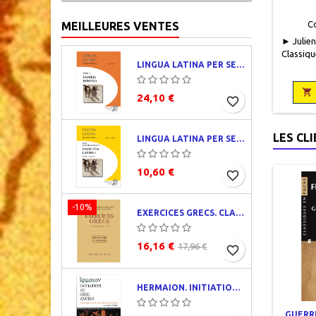
C
MEILLEURES VENTES
► Julien
Classiqu
LINGUA LATINA PER SE ILLUSTRATA. PARS I : FAMILIA ROMANA
Lettres, 
pag

24,10 €
favorite_border
LES CL
LINGUA LATINA PER SE ILLUSTRATA. EXERCITIA LATINA I
10,60 €
favorite_border
-10%
EXERCICES GRECS. CLASSE DE QUATRIÈME. TRADUCTIONS ET CORRIGÉS
16,16 €
17,96 €
favorite_border
HERMAION. INITIATION AU GREC ANCIEN. CORRIGÉS PARTIELS
GUERRE