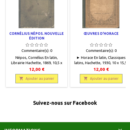
CORNÉLIUS NÉPOS. NOUVELLE
ŒUVRES D'HORACE
ÉDITION
Commentaire(s):
0
Commentaire(s):
0
Népos, Cornélius En latin,
► Horace En latin, Classiques
Librairie Hachette, 1869, 10,5 x
latins, Hachette, 1930, 10 x 15,5,
15,5, IV + 172 p., relié, occasion.
LXXXVIII + 642 pages, relié,
12,00 €
12,00 €
Reliure éditeur demi percaline
occasion. Correct. Reliure éditeur
verte. Plats cartonnés vert foncé

demi percaline, plats cartonnés

Ajouter au panier
Ajouter au panier
avec motifs décoratifs art déco.
beige jaunis avec motifs
Couverture salie et usagée. Dos
décoratifs arts déco. Papier
usé avec déchirures haut et bas.
intérieur très jauni, annotations
Intérieur très frais, reliure des
au crayon à papier.
Suivez-nous sur Facebook
cahiers fragiles, annotations (20
pages au début de l'ouvrage)...