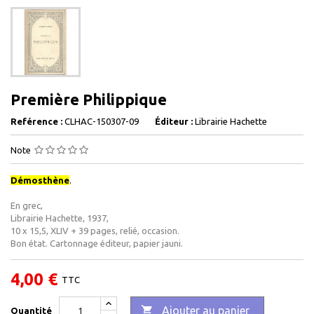
Première Philippique
Reférence :
CLHAC-150307-09
Éditeur :
Librairie Hachette
Note
Démosthène
.
En grec,
Librairie Hachette, 1937,
10 x 15,5, XLIV + 39 pages, relié, occasion.
Bon état. Cartonnage éditeur, papier jauni.
4,00 €
TTC

Ajouter au panier
Quantité