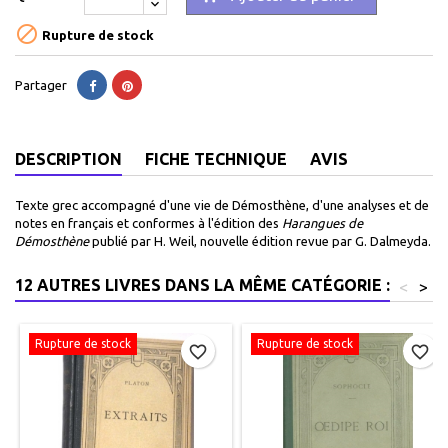

Rupture de stock
Partager
DESCRIPTION
FICHE TECHNIQUE
AVIS
Texte grec accompagné d'une vie de Démosthène, d'une analyses et de
notes en français et conformes à l'édition des
Harangues de
Démosthène
publié par H. Weil, nouvelle édition revue par G. Dalmeyda.
12 AUTRES LIVRES DANS LA MÊME CATÉGORIE :
<
>
Rupture de stock
Rupture de stock
favorite_border
favorite_border