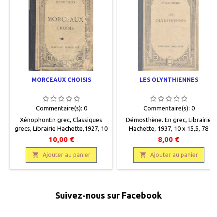
MORCEAUX CHOISIS
LES OLYNTHIENNES
Commentaire(s):
0
Commentaire(s):
0
XénophonEn grec, Classiques
Démosthène. En grec, Librairie
grecs, Librairie Hachette,1927, 10
Hachette, 1937, 10 x 15,5, 78
x 15,5, 320 pages, relié, occasion.
pages, relié, occasion. Bon état.
10,00 €
8,00 €
Reliure éditeur demi percaline
Reliure demi percaline verte,
verte. Plats cartonnés beige avec

cartonnage éditeur.Papier

Ajouter au panier
Ajouter au panier
motifs décoratifs art déco,
intérieur jauni.
frottés. Bon état intérieur.
Suivez-nous sur Facebook