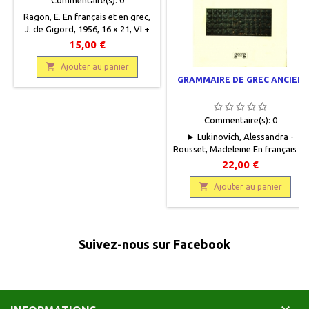
Ragon, E. En français et en grec ,
J. de Gigord , 1956 , 16 x 21 , VI +
282 pages , relié , occasion .Bon
15,00 €
état, demi toilé éditeur vert.
Plats cartonnés verts imprimés.

Ajouter au panier
Bords légèrement frottés.
GRAMMAIRE DE GREC ANCIEN
Tampon spécimen sur le recto de
couverture ainsi que la page de
titre .
Commentaire(s):
0
► Lukinovich, Alessandra -
Rousset, Madeleine En français et
en grec, Georg Editeur, 1994, 16 x
22,00 €
23, 319 pages, broché, occasion.
Bon état, marque de pli au verso

Ajouter au panier
de couverture, petit manque de
pelliculage. Bon état intérieur.
9782825704875
Suivez-nous sur Facebook