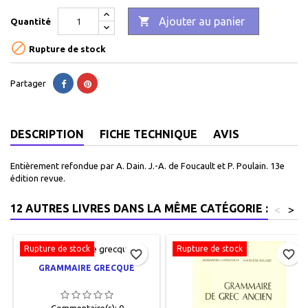

Ajouter au panier
Quantité

Rupture de stock
Partager
DESCRIPTION
FICHE TECHNIQUE
AVIS
Entièrement refondue par A. Dain. J.-A. de Foucault et P. Poulain. 13e
édition revue.
12 AUTRES LIVRES DANS LA MÊME CATÉGORIE :
<
>
Rupture de stock
Rupture de stock
favorite_border
favorite_border
GRAMMAIRE GRECQUE
Commentaire(s):
0