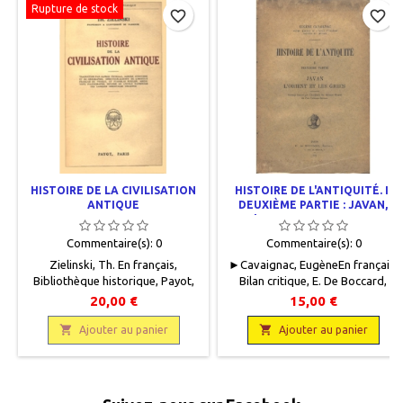
Rupture de stock
favorite_border
favorite_border
HISTOIRE DE LA CIVILISATION
HISTOIRE DE L'ANTIQUITÉ. I.
ANTIQUE
DEUXIÈME PARTIE : JAVAN,
L'ORIENT ET LES GRECS
Commentaire(s):
0
Commentaire(s):
0
Zielinski, Th. En français,
► Cavaignac, EugèneEn français,
Bibliothèque historique, Payot,
Bilan critique, E. De Boccard,
1931, 14 x 22,5, 470 pages, relié,
1919,16,5 x 25, 496 pages,
20,00 €
15,00 €
occasion. Demi toilé bordeaux,
broché, occasion . Correct.
pièce de titre cuir ocre, titre et

Couverture plastifiée. Papier

Ajouter au panier
Ajouter au panier
double filets gravés or, plats
intérieur jauni.
cartonnés assortis, bords des
plats frottés, papier manquant
sur le coin haut du plat recto,