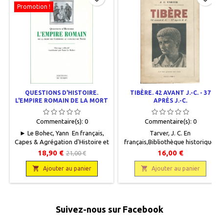
Promotion !
QUESTIONS D'HISTOIRE.
TIBÈRE. 42 AVANT J.-C. - 37
L'EMPIRE ROMAIN DE LA MORT
APRÈS J.-C.
DE COMMODE AU CONCILE DE
NICÉE
Commentaire(s):
0
Commentaire(s):
0
► Le Bohec, Yann En français,
Tarver, J. C. En
Capes & Agrégation d'Histoire et
français,Bibliothèque historique,
GéographieÉditions du Temps,
Payot, 1934, 14 x 22,5, 350 pages,
18,90 €
16,00 €
21,00 €
1997, 16 x 24, 352 pages, broché,
broché, occasion. Bon état,
occasion. Neuf.9782842740184

couverture défraîchie.

Ajouter au panier
Ajouter au panier
Suivez-nous sur Facebook