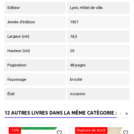
Editeur
Lyon, Hôtel de ville.
Année d'édition
1957
Largeur (cm)
16,5
Hauteur (cm)
20
Pagination
48 pages
Façonnage
broché
État
occasion
12 AUTRES LIVRES DANS LA MÊME CATÉGORIE :
<
>
-10%
Rupture de stock
favorite_border
favorite_border