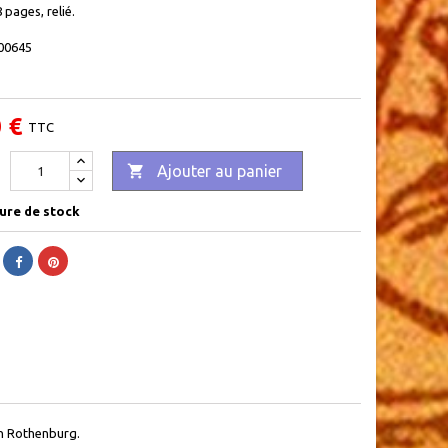
 pages, relié.
00645
 €
TTC

Ajouter au panier
ure de stock
on Rothenburg.