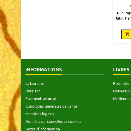
GAU
C
► P. Papi
latin, Pa
24, 546 
édition 
numéro

commer
140 da
INFORMATIONS
LIVRES
La Librairie
Promotio
Livraison
Nouveaux 
Paiement sécurisé
Meilleures
Conditions générales de vente
Mentions légales
Données personnelles et cookies
Lettre d'information