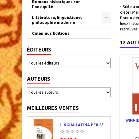
Romans historiques sur
l'antiquité
•
Suite à u
diète ! Ma
Littérature, linguistique,
Pour Astér
philosophie moderne
lieux hist
retrouver 
Calepinus Éditions
12 AUT
ÉDITEURS
AUTEURS
MEILLEURES VENTES
WINNIE
LINGUA LATINA PER SE ILLUSTRATA. PARS I : FAMILIA ROMANA
C