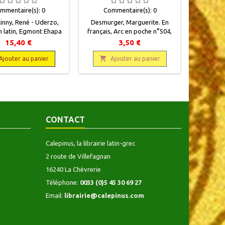
mmentaire(s):
0
Commentaire(s):
0
Com
nny, René - Uderzo,
Desmurger, Marguerite . En
Goscin
n latin, Egmont Ehapa
français , Arc en poche n°504,
Albert En
007, 22 x 29, 48 pages,
Poche Nathan , 1992,11 x 18,
Verlag, 20
15,40 €
3,50 €
 Neuf. 9783770400638
189 pages, broché ,
relié. 
occasion, 9782092045046 .Couverture


Ajouter au panier
Ajouter au panier
A
défraîchie, bords frottés. Bon
état intérieur .
CONTACT
Calepinus, la librairie latin-grec
2 route de Villefagnan
16240 La Chèvrerie
Téléphone:
0033 (0)5 45 30 69 27
Email:
librairie@calepinus.com