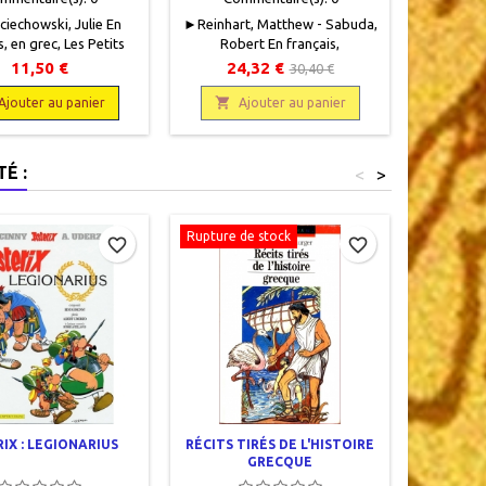
iechowski, Julie En
►Reinhart, Matthew - Sabuda,
► Bresso
s, en grec, Les Petits
Robert En français,
Dorian En
 Belles Lettres, 2024, ,
Encyclopédie mythologique,
Les Peti
11,50 €
24,32 €
30,40 €
, 116 pages , broché.
Editions du Seuil, 2010, 20 x 25,
Classique
f.9782377750740
6 doubles pages animées, relié.


p
Ajouter au panier
Ajouter au panier
A
Neuf, 9782021019926Epuisé
Neuf
chez l'éditeur.
É :
<
>
Rupture de stock
favorite_border
favorite_border
IX : LEGIONARIUS
RÉCITS TIRÉS DE L'HISTOIRE
ASTERIX
GRECQUE