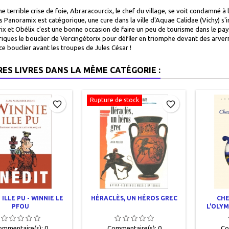
ne terrible crise de foie, Abraracourcix, le chef du village, se voit condamné à l
is Panoramix est catégorique, une cure dans la ville d'Aquae Calidae (Vichy) s'
ix et Obélix c'est une bonne occasion de faire un peu de tourisme dans le pays
oriques le bouclier de Vercingétorix pour défiler en triomphe devant des arverne
ce bouclier avant les troupes de Jules César !
RES LIVRES DANS LA MÊME CATÉGORIE :
Rupture de stock
favorite_border
favorite_border
 ILLE PU - WINNIE LE
HÉRACLÈS, UN HÉROS GREC
CHE
PFOU
L'OLYM
ommentaire(s):
0
Commentaire(s):
0
Co