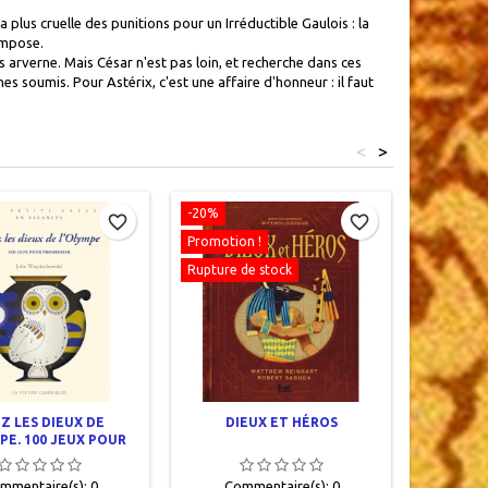
a plus cruelle des punitions pour un Irréductible Gaulois : la
impose.
 arverne. Mais César n'est pas loin, et recherche dans ces
s soumis. Pour Astérix, c'est une affaire d'honneur : il faut
<
>
-20%
favorite_border
favorite_border
Promotion !
Rupture de stock
Z LES DIEUX DE
DIEUX ET HÉROS
120 E
PE. 100 JEUX POUR
ANCIEN 
PROGRESSER
mmentaire(s):
0
Commentaire(s):
0
Com