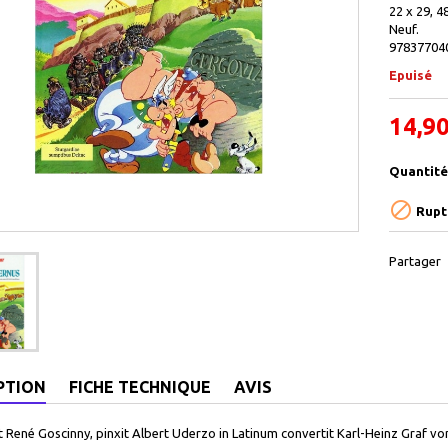
22 x 29, 48
Neuf.
97837704
Epuisé
14,90
Quantité

Rupt
Partager
PTION
FICHE TECHNIQUE
AVIS
René Goscinny, pinxit Albert Uderzo in Latinum convertit Karl-Heinz Graf v