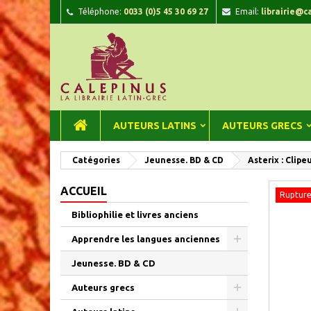
Téléphone:
0033 (0)5 45 30 69 27
Email:
librairie@c
A
C
C
add_circle_outline
Vou
Nom
AUTEURS LATINS
AUTEURS GRECS
Catégories
Jeunesse. BD & CD
Asterix : Clip
ACCUEIL
Rupture
Bibliophilie et livres anciens
Apprendre les langues anciennes
Jeunesse. BD & CD
Auteurs grecs