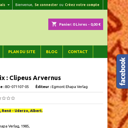

ais
Bienvenue,
Se connecter
ou
Créez votre compte
×
×
×
shopping_cart
Panier:
0
Livres - 0,00 €
n
PLAN DU SITE
BLOG
CONTACT
s
ix : Clipeus Arvernus
e :
BD-071107-05
Éditeur :
Egmont Ehapa Verlag
 René - Uderzo, Albert.
apa Verlag, 1985,