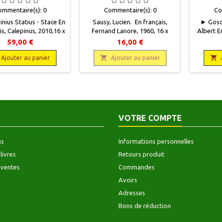
THIER LIBERMAN
ommentaire(s):
0
Commentaire(s):
0
Co
nius Statius - Stace En
Sausy, Lucien. En français,
► Gosci
ris, Calepinus, 2010,16 x
Fernand Lanore, 1960, 16 x
Albert E
pages, broché.Première
21,5, 188 pages, relié, occasion.
Verlag, 2
59,00 €
16,00 €
tirée à 200 exemplaires,
Bon état, toilé éditeur gris,
relié.
tée de I à LX : hors
jaquette illustrée un peu


Ajouter au panier
Ajouter au panier
ce. Numérotée de 1 à
mouillée au dos.
ns le commerce.Neuf.
9782951775947
VOTRE COMPTE
ns
Informations personnelles
livres
Retours produit
 ventes
Commandes
Avoirs
Adresses
Bons de réduction