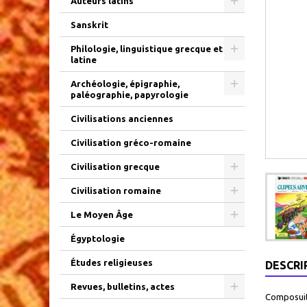
Auteurs latins
Sanskrit
Philologie, linguistique grecque et
latine
Archéologie, épigraphie,
paléographie, papyrologie
Civilisations anciennes
Civilisation gréco-romaine
Civilisation grecque
Civilisation romaine
Le Moyen Âge
Égyptologie
Études religieuses
DESCRI
Revues, bulletins, actes
Composuit 