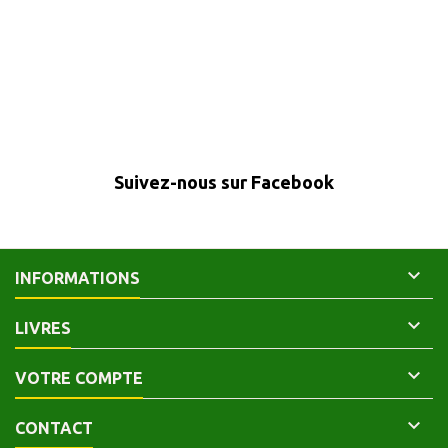
basane usagée avec des
tête sur 2 cm. Coiffe de tête
manques, dos à 5 nerfs, haut de
manquante et léger manque sur
coiffe en partie manquante, titre
la coiffe du bas. Coins
et motifs gravés or, reliure
émoussés...
épidermée, avec parties...
Suivez-nous sur Facebook

INFORMATIONS

LIVRES

VOTRE COMPTE

CONTACT