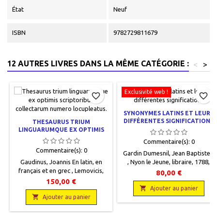
État
Neuf
ISBN
9782729811679
12 AUTRES LIVRES DANS LA MÊME CATÉGORIE :
<
>
Exclusivité web !
favorite_border
favorite_border
SYNONYMES LATINS ET LEURS
DIFFÉRENTES SIGNIFICATIONS
THESAURUS TRIUM
LINGUARUMQUE EX OPTIMIS
SCRIPTORIBUS COLLECTARUM
Commentaire(s):
0
NUMERO LOCUPLEATUS.
Commentaire(s):
0
Gardin Dumesnil, Jean Baptiste, ,
Gaudinus, Joannis En latin, en
, Nyon le Jeune, libraire, 1788,
français et en grec , Lemovicis,
13,5 x 20,5, LXIII + 648 pages,
80,00 €
Apud Petrum Barbou, Regis,
reliéoccasion, Reliure plein veau
150,00 €
Collegiique Typographum Viâ
moucheté. Dos à cinq nerfs

Ajouter au panier
Ferrariâ propè Templum D.

encadrés de filets doubles. Pièce
Ajouter au panier
Michaëlis, 1706, 18 x 23, 8 + 732
de titre en cuir rouge. Titre et
pages, relié, occasion. Pleine
filets gravés or. Mors ouverts en