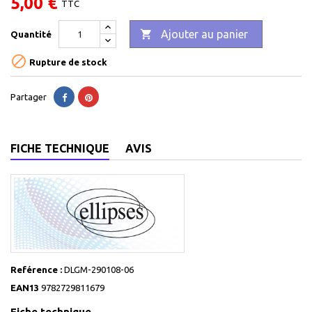
5,00 €
TTC

Ajouter au panier
Quantité

Rupture de stock
Partager
FICHE TECHNIQUE
AVIS
Reférence :
DLGM-290108-06
EAN13
9782729811679
Fiche technique